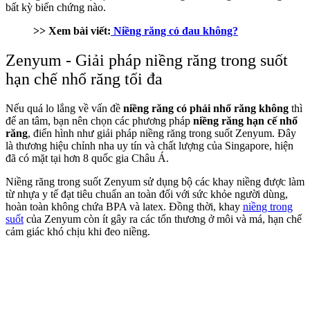
bất kỳ biến chứng nào.
>> Xem bài viết:
Niềng răng có đau không?
Zenyum - Giải pháp niềng răng trong suốt
hạn chế nhổ răng tối đa
Nếu quá lo lắng về vấn đề
niềng răng có phải nhổ răng không
thì
để an tâm, bạn nên chọn các phương pháp
niềng răng hạn cế nhổ
răng
, điển hình như giải pháp niềng răng trong suốt Zenyum. Đây
là thương hiệu chỉnh nha uy tín và chất lượng của Singapore, hiện
đã có mặt tại hơn 8 quốc gia Châu Á.
Niềng răng trong suốt Zenyum sử dụng bộ các khay niềng được làm
từ nhựa y tế đạt tiêu chuẩn an toàn đối với sức khỏe người dùng,
hoàn toàn không chứa BPA và latex. Đồng thời, khay
niềng trong
suốt
của Zenyum còn ít gây ra các tổn thương ở môi và má, hạn chế
cảm giác khó chịu khi đeo niềng.