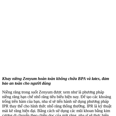
Khay niềng Zenyum hoàn toàn không chứa BPA và latex, đảm
bảo an toàn cho người dùng
Niềng răng trong suốt Zenyum được xem như là phương pháp
niềng răng hạn chế nhổ răng tiêu biểu hiện nay. Để tạo các khoảng
trống trên hàm của bạn, nha sĩ sẽ tiến hành sử dụng phương pháp
IPR thay thế cho hình thức nhổ răng thông thường. IPR là kỹ thuật
mài kẽ răng hiện đại. Bằng cách sử dụng các mũi khoan bằng kim
cương di chuyển theo chiều dọc của mặt răng, nha sĩ sẽ thực hiện