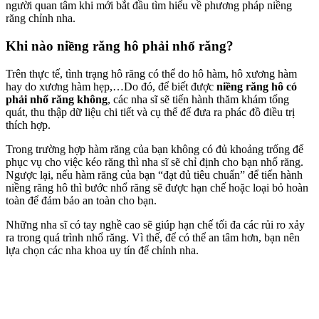
người quan tâm khi mới bắt đầu tìm hiểu về phương pháp niềng
răng chỉnh nha.
Khi nào niềng răng hô phải nhổ răng?
Trên thực tế, tình trạng hô răng có thể do hô hàm, hô xương hàm
hay do xương hàm hẹp,…Do đó, để biết được
niềng răng hô có
phải nhổ răng không
, các nha sĩ sẽ tiến hành thăm khám tổng
quát, thu thập dữ liệu chi tiết và cụ thể để đưa ra phác đồ điều trị
thích hợp.
Trong trường hợp hàm răng của bạn không có đủ khoảng trống để
phục vụ cho việc kéo răng thì nha sĩ sẽ chỉ định cho bạn nhổ răng.
Ngược lại, nếu hàm răng của bạn “đạt đủ tiêu chuẩn” để tiến hành
niềng răng hô thì bước nhổ răng sẽ được hạn chế hoặc loại bỏ hoàn
toàn để đảm bảo an toàn cho bạn.
Những nha sĩ có tay nghề cao sẽ giúp hạn chế tối đa các rủi ro xảy
ra trong quá trình nhổ răng. Vì thế, để có thể an tâm hơn, bạn nên
lựa chọn các nha khoa uy tín để chỉnh nha.