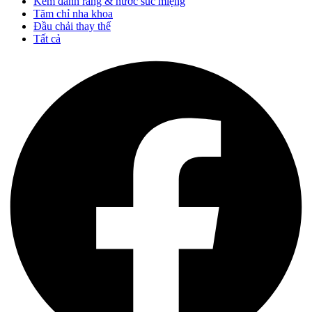
Kem đánh răng & nước súc miệng
Tăm chỉ nha khoa
Đầu chải thay thế
Tất cả