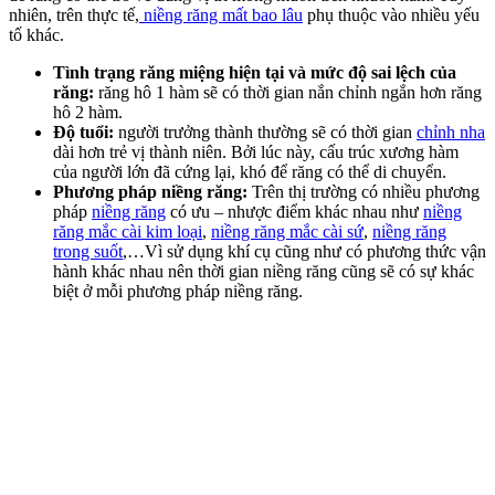
nhiên, trên thực tế,
niềng răng mất bao lâu
phụ thuộc vào nhiều yếu
tố khác.
Tình trạng răng miệng hiện tại và mức độ sai lệch của
răng:
răng hô 1 hàm sẽ có thời gian nắn chỉnh ngắn hơn răng
hô 2 hàm.
Độ tuổi:
người trưởng thành thường sẽ có thời gian
chỉnh nha
dài hơn trẻ vị thành niên. Bởi lúc này, cấu trúc xương hàm
của người lớn đã cứng lại, khó để răng có thể di chuyển.
Phương pháp niềng răng:
Trên thị trường có nhiều phương
pháp
niềng răng
có ưu – nhược điểm khác nhau như
niềng
răng mắc cài kim loại
,
niềng răng mắc cài sứ
,
niềng răng
trong suốt
,…Vì sử dụng khí cụ cũng như có phương thức vận
hành khác nhau nên thời gian niềng răng cũng sẽ có sự khác
biệt ở mỗi phương pháp niềng răng.