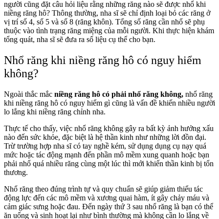
người cũng đặt câu hỏi liệu rằng những răng nào sẽ được nhổ khi
niềng răng hô? Thông thường, nha sĩ sẽ chỉ định loại bỏ các răng ở
vị trí số 4, số 5 và số 8 (răng khôn). Tổng số răng cần nhổ sẽ phụ
thuộc vào tình trạng răng miệng của mỗi người. Khi thực hiện khám
tổng quát, nha sĩ sẽ đưa ra số liệu cụ thể cho bạn.
Nhổ răng khi niềng răng hô có nguy hiểm
không?
Ngoài thắc mắc
niềng răng hô có phải nhổ răng không,
nhổ răng
khi niềng răng hô có nguy hiểm gì cũng là vấn đề khiến nhiều người
lo lắng khi niềng răng chỉnh nha.
Thực tế cho thấy, việc nhổ răng không gây ra bất kỳ ảnh hưởng xấu
nào đến sức khỏe, đặc biệt là hệ thần kinh như những lời đồn đại.
Trừ trường hợp nha sĩ có tay nghề kém, sử dụng dụng cụ nạy quá
mức hoặc tác động mạnh đến phần mô mềm xung quanh hoặc bạn
phải nhổ quá nhiều răng cùng một lúc thì mới khiến thần kinh bị tổn
thương.
Nhổ răng theo đúng trình tự và quy chuẩn sẽ giúp giảm thiểu tác
động lực đến các mô mềm và xương quai hàm, ít gây chảy máu và
cảm giác sưng hoặc đau. Đến ngày thứ 3 sau nhổ răng là bạn có thể
ăn uống và sinh hoạt lại như bình thường mà không cần lo lắng về