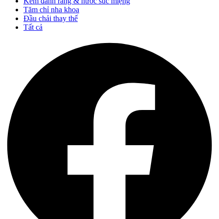
Kem đánh răng & nước súc miệng
Tăm chỉ nha khoa
Đầu chải thay thế
Tất cả