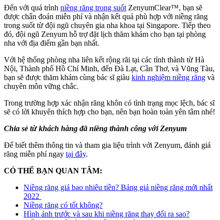
Đến với quá trình
niềng răng trong suốt
ZenyumClear™, bạn sẽ
được chẩn đoán miễn phí và nhận kết quả phù hợp với niềng răng
trong suốt từ đội ngũ chuyên gia nha khoa tại Singapore. Tiếp theo
đó, đội ngũ Zenyum hỗ trợ đặt lịch thăm khám cho bạn tại phòng
nha với địa điểm gần bạn nhất.
Với hệ thống phòng nha liên kết rộng rãi tại các tỉnh thành từ Hà
Nội, Thành phố Hồ Chí Minh, đến Đà Lạt, Cần Thơ, và Vũng Tàu,
bạn sẽ được thăm khám cùng bác sĩ giàu
kinh nghiệm niềng răng
và
chuyên môn vững chắc.
Trong trường hợp xác nhận răng khôn có tình trạng mọc lệch, bác sĩ
sẽ có lời khuyên thích hợp cho bạn, nên bạn hoàn toàn yên tâm nhé!
Chia sẻ từ khách hàng đã niềng thành công với Zenyum
Để biết thêm thông tin và tham gia liệu trình với Zenyum, đánh giá
răng miễn phí ngay
tại đây
.
CÓ THỂ BẠN QUAN TÂM:
Niềng răng giá bao nhiêu tiền? Bảng giá niềng răng mới nhất
2022
Niềng răng có tốt không?
Hình ảnh trước và sau khi niềng răng thay đổi ra sao?