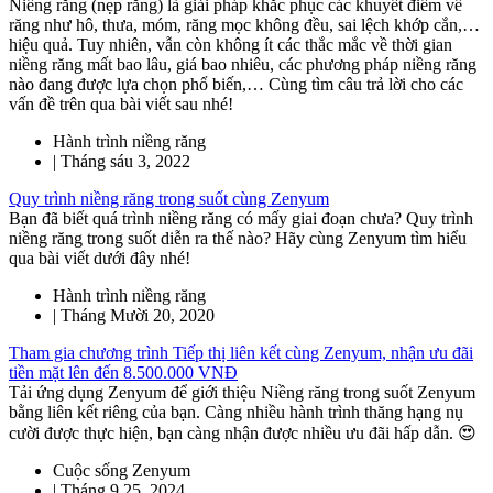
Niềng răng (nẹp răng) là giải pháp khắc phục các khuyết điểm về
răng như hô, thưa, móm, răng mọc không đều, sai lệch khớp cắn,…
hiệu quả. Tuy nhiên, vẫn còn không ít các thắc mắc về thời gian
niềng răng mất bao lâu, giá bao nhiêu, các phương pháp niềng răng
nào đang được lựa chọn phổ biến,… Cùng tìm câu trả lời cho các
vấn đề trên qua bài viết sau nhé!
Hành trình niềng răng
|
Tháng sáu 3, 2022
Quy trình niềng răng trong suốt cùng Zenyum
Bạn đã biết quá trình niềng răng có mấy giai đoạn chưa? Quy trình
niềng răng trong suốt diễn ra thế nào? Hãy cùng Zenyum tìm hiểu
qua bài viết dưới đây nhé!
Hành trình niềng răng
|
Tháng Mười 20, 2020
Tham gia chương trình Tiếp thị liên kết cùng Zenyum, nhận ưu đãi
tiền mặt lên đến 8.500.000 VNĐ
Tải ứng dụng Zenyum để giới thiệu Niềng răng trong suốt Zenyum
bằng liên kết riêng của bạn. Càng nhiều hành trình thăng hạng nụ
cười được thực hiện, bạn càng nhận được nhiều ưu đãi hấp dẫn. 😍
Cuộc sống Zenyum
|
Tháng 9 25, 2024