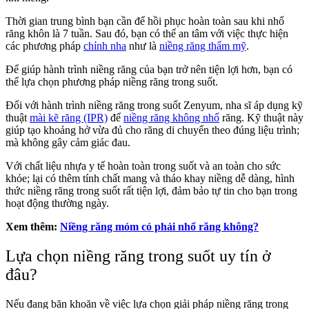
Thời gian trung bình bạn cần để hồi phục hoàn toàn sau khi nhổ
răng khôn là 7 tuần. Sau đó, bạn có thể an tâm với việc thực hiện
các phương pháp
chỉnh nha
như là
niềng răng thẩm mỹ
.
Để giúp hành trình niềng răng của bạn trở nên tiện lợi hơn, bạn có
thể lựa chọn phương pháp niềng răng trong suốt.
Đối với hành trình niềng răng trong suốt Zenyum, nha sĩ áp dụng kỹ
thuật
mài kẽ răng (IPR)
để
niềng răng không nhổ
răng. Kỹ thuật này
giúp tạo khoảng hở vừa đủ cho răng di chuyển theo đúng liệu trình;
mà không gây cảm giác đau.
Với chất liệu nhựa y tế hoàn toàn trong suốt và an toàn cho sức
khỏe; lại có thêm tính chất mang và tháo khay niềng dễ dàng, hình
thức niềng răng trong suốt rất tiện lợi, đảm bảo tự tin cho bạn trong
hoạt động thường ngày.
Xem thêm:
Niềng răng móm có phải nhổ răng không?
Lựa chọn niềng răng trong suốt uy tín ở
đâu?
Nếu đang băn khoăn về việc lựa chọn giải pháp niềng răng trong