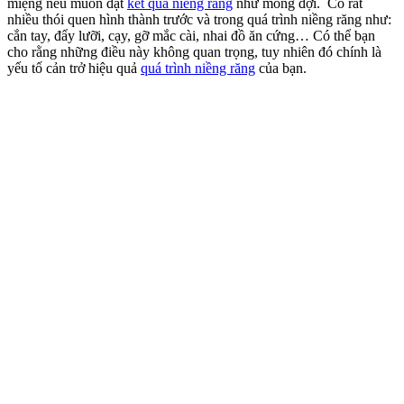
miệng nếu muốn đạt
kết quả niềng răng
như mong đợi. Có rất
nhiều thói quen hình thành trước và trong quá trình niềng răng như:
cắn tay, đẩy lưỡi, cạy, gỡ mắc cài, nhai đồ ăn cứng… Có thể bạn
cho rằng những điều này không quan trọng, tuy nhiên đó chính là
yếu tố cản trở hiệu quả
quá trình niềng răng
của bạn.