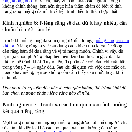
răng không nhổ
. Vậy nên, thay vì tham khảo các nguồn thông tin
không chính thống, bạn nên thực hiện thăm khám để biết rõ tình
trạng răng miệng của mình và liệu trình điều trị thích hợp nhất.
Kinh nghiệm 6: Niềng răng sẽ đau dù ít hay nhiều, cần
chuẩn bị trước tâm lý
Trước khi niềng răng đa số mọi người đều lo ngại
niềng răng có đau
không
. Niềng răng là việc sử dụng các khí cụ nha khoa tác động
đến răng hàm để đưa răng về vị trí mong muốn. Chính vì vậy, dù
bạn lựa chọn phương pháp tiên tiến đến đâu thì cảm giác đau là
không thể tránh khỏi. Tuy nhiên, đa phần các cơn đau chỉ xuất hiện
trong vòng 7 – 14 ngày đầu. Sau khi đã quen với việc đeo mắc cài
hoặc khay niềng, bạn sẽ không còn cảm thấy đau nhức hoặc khó
chịu nữa.
Đau nhức trong tuần đầu tiên là cảm giác không thể tránh khỏi dù
bạn chọn phương pháp niềng răng nào đi nữa.
Kinh nghiệm 7: Tránh xa các thói quen xấu ảnh hưởng
kết quả niềng răng
Một trong những kinh nghiệm niềng răng được rất nhiều người chia
sẻ chính là việc loại bỏ các thói quen xấu ảnh hưởng đến răng