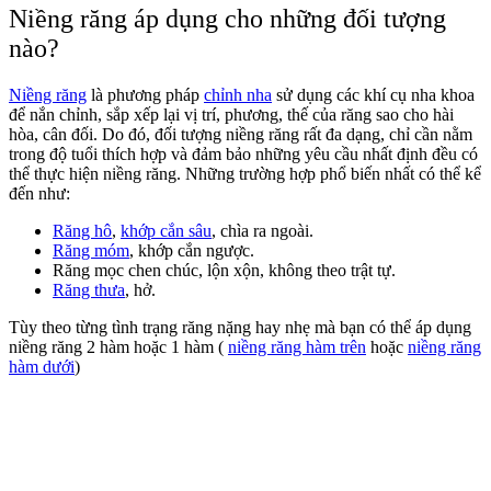
Niềng răng áp dụng cho những đối tượng
nào?
Niềng răng
là phương pháp
chỉnh nha
sử dụng các khí cụ nha khoa
để nắn chỉnh, sắp xếp lại vị trí, phương, thế của răng sao cho hài
hòa, cân đối. Do đó, đối tượng niềng răng rất đa dạng, chỉ cần nằm
trong độ tuổi thích hợp và đảm bảo những yêu cầu nhất định đều có
thể thực hiện niềng răng. Những trường hợp phổ biến nhất có thể kể
đến như:
Răng hô
,
khớp cắn sâu
, chìa ra ngoài.
Răng móm
, khớp cắn ngược.
Răng mọc chen chúc, lộn xộn, không theo trật tự.
Răng thưa
, hở.
Tùy theo từng tình trạng răng nặng hay nhẹ mà bạn có thể áp dụng
niềng răng 2 hàm hoặc 1 hàm (
niềng răng hàm trên
hoặc
niềng răng
hàm dưới
)