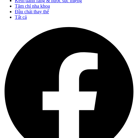
Kem đánh răng & nước súc miệng
Tăm chỉ nha khoa
Đầu chải thay thế
Tất cả