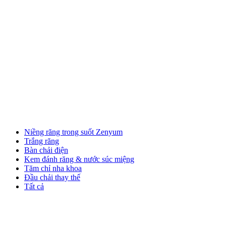
Niềng răng trong suốt Zenyum
Trắng răng
Bàn chải điện
Kem đánh răng & nước súc miệng
Tăm chỉ nha khoa
Đầu chải thay thế
Tất cả