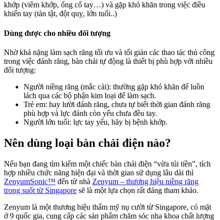
khớp (viêm khớp, ống cổ tay…) và gặp khó khăn trong việc điều
khiển tay (tàn tật, đột quỵ, lớn tuổi..)
Dùng được cho nhiều đối tượng
Nhờ khả nặng làm sạch răng tối ưu và tối giản các thao tác thủ công
trong việc đánh răng, bàn chải tự động là thiết bị phù hợp với nhiều
đối tượng:
Người niềng răng (mắc cài): thường gặp khó khăn để luồn
lách qua các bộ phận kim loại để làm sạch.
Trẻ em: hay lười đánh răng, chưa tự biết thời gian đánh răng
phù hợp và lực đánh còn yếu chưa đều tay.
Người lớn tuổi: lực tay yếu, hãy bị bệnh khớp.
Nên dùng loại bàn chải điện nào?
Nếu bạn đang tìm kiếm một chiếc bàn chải điện “vừa túi tiền”, tích
hợp nhiều chức năng hiện đại và thời gian sử dụng lâu dài thì
ZenyumSonic™
đến từ nhà
Zenyum – thương hiệu niềng răng
trong suốt từ Singapore
sẽ là một lựa chọn rất đáng tham khảo.
Zenyum là một thương hiệu thẩm mỹ nụ cười từ Singapore, có mặt
ở 9 quốc gia, cung cấp các sản phẩm chăm sóc nha khoa chất lượng