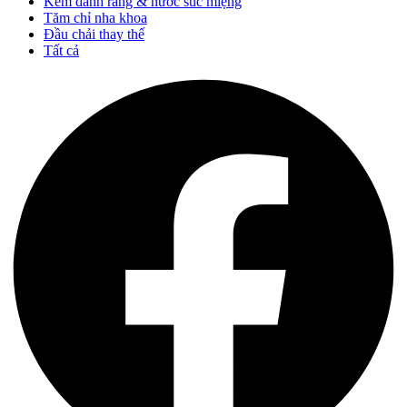
Kem đánh răng & nước súc miệng
Tăm chỉ nha khoa
Đầu chải thay thế
Tất cả