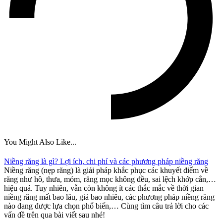
You Might Also Like...
Niềng răng là gì? Lợi ích, chi phí và các phương pháp niềng răng
Niềng răng (nẹp răng) là giải pháp khắc phục các khuyết điểm về
răng như hô, thưa, móm, răng mọc không đều, sai lệch khớp cắn,…
hiệu quả. Tuy nhiên, vẫn còn không ít các thắc mắc về thời gian
niềng răng mất bao lâu, giá bao nhiêu, các phương pháp niềng răng
nào đang được lựa chọn phổ biến,… Cùng tìm câu trả lời cho các
vấn đề trên qua bài viết sau nhé!