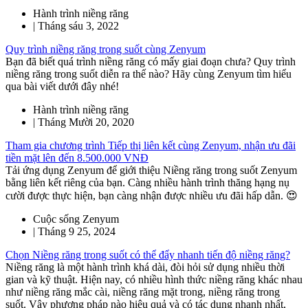
Hành trình niềng răng
|
Tháng sáu 3, 2022
Quy trình niềng răng trong suốt cùng Zenyum
Bạn đã biết quá trình niềng răng có mấy giai đoạn chưa? Quy trình
niềng răng trong suốt diễn ra thế nào? Hãy cùng Zenyum tìm hiểu
qua bài viết dưới đây nhé!
Hành trình niềng răng
|
Tháng Mười 20, 2020
Tham gia chương trình Tiếp thị liên kết cùng Zenyum, nhận ưu đãi
tiền mặt lên đến 8.500.000 VNĐ
Tải ứng dụng Zenyum để giới thiệu Niềng răng trong suốt Zenyum
bằng liên kết riêng của bạn. Càng nhiều hành trình thăng hạng nụ
cười được thực hiện, bạn càng nhận được nhiều ưu đãi hấp dẫn. 😍
Cuộc sống Zenyum
|
Tháng 9 25, 2024
Chọn Niềng răng trong suốt có thể đẩy nhanh tiến độ niềng răng?
Niềng răng là một hành trình khá dài, đòi hỏi sử dụng nhiều thời
gian và kỹ thuật. Hiện nay, có nhiều hình thức niềng răng khác nhau
như niềng răng mắc cài, niềng răng mặt trong, niềng răng trong
suốt. Vậy phương pháp nào hiệu quả và có tác dụng nhanh nhất,