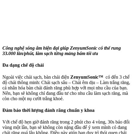
Công nghệ sóng âm hiện đại giúp ZenyumSonic có thể rung
33.000 lần/phút, làm sạch từng mảng bám tối ưu
Đa dạng chế độ chải
Ngoài việc chải sạch, bàn chải điện
ZenyumSonic™
có đến 3 chế
độ chải thông minh: Chải sạch sâu – Chải êm dịu – Làm trắng răng,
cá nhân hóa bàn chải đánh răng phù hợp với mọi nhu cầu của bạn.
Nên, bạn sẽ không chỉ đang đầu tư cho nhu cầu làm sạch răng, mà
còn cho một nụ cười trắng khoẻ.
Đảm bảo thời lượng đánh răng chuẩn y khoa
Với chế độ hẹn giờ đánh răng trong 2 phút cho 4 vùng, 30s báo đổi
vùng một lần, bạn sẽ không còn nặng đầu để ý xem mình có đang
chải răng quá lâu không. Điều này giúp bạn duy trì thói quen chải