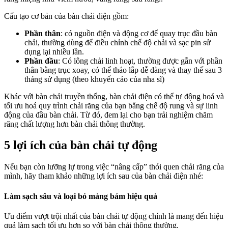
Cấu tạo cơ bản của bàn chải điện gồm:
Phần thân
: có nguồn điện và động cơ để quay trục đầu bàn
chải, thường dùng để điều chỉnh chế độ chải và sạc pin sử
dụng lại nhiều lần.
Phần đầu
: Có lông chải linh hoạt, thường được gắn với phần
thân bằng trục xoay, có thể tháo lắp dễ dàng và thay thế sau 3
tháng sử dụng (theo khuyến cáo của nha sĩ)
Khác với bàn chải truyền thống, bàn chải điện có thể tự động hoá và
tối ưu hoá quy trình chải răng của bạn bằng chế độ rung và sự linh
động của đầu bàn chải. Từ đó, đem lại cho bạn trải nghiệm chăm
răng chất lượng hơn bàn chải thông thường.
5 lợi ích của bàn chải tự động
Nếu bạn còn lưỡng lự trong việc “nâng cấp” thói quen chải răng của
mình, hãy tham khảo những lợi ích sau của bàn chải điện nhé:
Làm sạch sâu và loại bỏ mảng bám hiệu quả
Ưu điểm vượt trội nhất của bàn chải tự động chính là mang đến hiệu
quả làm sạch tối ưu hơn so với bàn chải thông thường.