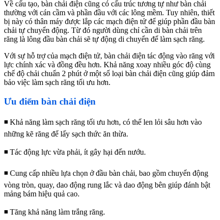
Về cấu tạo, bàn chải điện cũng có cấu trúc tương tự như bàn chải
thường với cán cầm và phần đầu với các lông mềm. Tuy nhiên, thiết
bị này có thân máy được lắp các mạch điện tử để giúp phần đầu bàn
chải tự chuyển động. Từ đó người dùng chỉ cần di bàn chải trên
răng là
lông đầu
bàn chải sẽ tự động di chuyển để làm sạch răng.
Với sự hỗ trợ của mạch điện tử, bàn chải điện tác động vào răng với
lực chính xác và đồng đều hơn. Khả năng xoay nhiều góc độ cùng
chế độ chải chuẩn 2 phút ở một số loại bàn chải điện cũng giúp đảm
bảo việc làm sạch răng tối ưu hơn.
Ưu điểm bàn chải điện
◾ Khả năng làm sạch răng tối ưu hơn, có thể len lỏi sâu hơn vào
những kẽ răng để lấy sạch thức ăn thừa.
◾ Tác động lực vừa phải, ít gây hại đến nướu.
◾ Cung cấp nhiều lựa chọn ở đầu bàn chải, bao gồm chuyển động
vòng tròn, quay, dao động rung lắc và dao động bên giúp đánh bật
mảng bám hiệu quả cao.
◾ Tăng khả năng làm trắng răng.