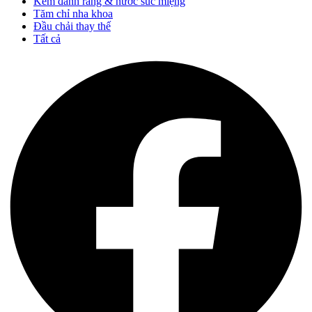
Kem đánh răng & nước súc miệng
Tăm chỉ nha khoa
Đầu chải thay thế
Tất cả