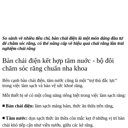
So sánh về nhiều tiêu chí, bàn chải điện là một món đáng đầu tư
để chăm sóc răng, có thể nâng cấp về hiệu quả chải răng lẫn trải
nghiệm chải răng
Bàn chải điện kết hợp tăm nuớc - bộ đôi
chăm sóc răng chuẩn nha khoa
Bên cạnh bàn chải điện, tăm nước cũng là một “trợ thủ đắc lực”
trong việc làm sạch và bảo vệ sức khoẻ răng.
Mỗi thiết bị sẽ có một công năng riêng biệt trong việc làm sạch răng:
◾ Bàn chải điện
:
làm sạch mảng bám, thức ăn thừa trên răng,
◾ Tăm nước
:
dọn sạch thức ăn thừa còn
mắc kẹt
ở những vị trí bàn
chải khó tiếp cận như viền nướu,
giữa các
kẽ răng.