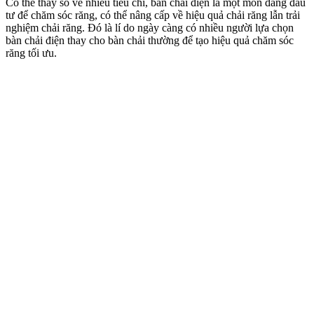
Có thể thấy so về nhiều tiêu chí, bàn chải điện là một món đáng đầu
tư để chăm sóc răng, có thể nâng cấp về hiệu quả chải răng lẫn trải
nghiệm chải răng. Đó là lí do ngày càng có nhiều người lựa chọn
bàn chải điện thay cho bàn chải thường để tạo hiệu quả chăm sóc
răng tối ưu.