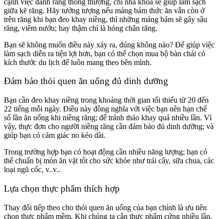
cạnh việc đánh răng thông thường, chỉ nha khoa sẽ giúp làm sạch
giữa kẽ răng. Hãy tưởng tượng nếu mảng bám thức ăn vẫn còn ở
trên răng khi bạn đeo khay niềng, thì những mảng bám sẽ gây sâu
răng, viêm nướu; hay thậm chí là hỏng chân răng.
Bạn sẽ không muốn điều này xảy ra, đúng không nào? Để giúp việc
làm sạch diễn ra tiện lợi hơn, bạn có thể chọn mua bộ bàn chải có
kích thước du lịch để luôn mang theo bên mình.
Đảm bảo thói quen ăn uống đủ dinh dưỡng
Bạn cần đeo khay niềng trong khoảng thời gian tối thiểu từ 20 đến
22 tiếng mỗi ngày. Điều này đồng nghĩa với việc bạn nên hạn chế
số lần ăn uống khi niềng răng; để tránh tháo khay quá nhiều lần. Vì
vậy, thực đơn cho người niềng răng cần đảm bảo đủ dinh dưỡng; và
giúp bạn có cảm giác no kéo dài.
Trong trường hợp bạn có hoạt động cần nhiều năng lượng; bạn có
thể chuẩn bị món ăn vặt tốt cho sức khỏe như trái cây, sữa chua, các
loại ngũ cốc, v..v..
Lựa chọn thực phẩm thích hợp
Thay đổi tiếp theo cho thói quen ăn uống của bạn chính là ưu tiên
chọn thực phẩm mềm. Khi chúng ta cắn thực phẩm cứng nhiều lần,