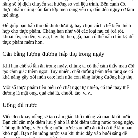
răng sẽ bị dịch chuyển sai hướng so với liệu trình. Bên cạnh đó,
thực phẩm cứng còn làm lớp men răng yếu đi; dẫn đến nguy cơ làm
mẻ răng.
Để giúp bạn hấp thụ đủ dinh dưỡng, hãy chọn cách chế biến thích
hợp cho thực phẩm. Chẳng hạn như với các loại rau củ (cà rốt,
khoai tây, củ dền, v..v..); hay thịt heo, gà; bạn có thể nấu chín kỹ để
thực phẩm mềm hơn.
Cân bằng lượng đường hấp thụ trong ngày
Khi hạn chế số lần ăn trong ngày, chúng ta có thể cảm thấy mau đói;
tạo cảm giác thèm ngọt. Tuy nhiên, chất đường bám trên răng sẽ có
khả năng gây xói mòn cao; hơn nữa còn tăng lượng đường hấp thụ.
Một số thực phẩm tiêu biểu có chất ngọt tự nhiên, có thể thay thế
đường là mật ong, quả chà là, chuối, táo, v..v..
Uống đủ nước
Việc đeo khay niềng sẽ tạo cảm giác khô miệng và mau khát nước.
Bạn chỉ cần một điểm lưu ý nhỏ là thời điểm uống nước trong ngày.
Thông thường, việc uống nước trước sau bữa ăn tối có thể làm bạn
khó ngủ. Bạn nên uống nước sau khi thức dậy vào buổi sáng để