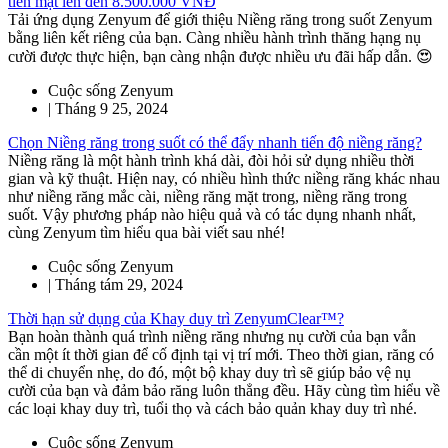
tiền mặt lên đến 8.500.000 VNĐ
Tải ứng dụng Zenyum để giới thiệu Niềng răng trong suốt Zenyum
bằng liên kết riêng của bạn. Càng nhiều hành trình thăng hạng nụ
cười được thực hiện, bạn càng nhận được nhiều ưu đãi hấp dẫn. 😍
Cuộc sống Zenyum
|
Tháng 9 25, 2024
Chọn Niềng răng trong suốt có thể đẩy nhanh tiến độ niềng răng?
Niềng răng là một hành trình khá dài, đòi hỏi sử dụng nhiều thời
gian và kỹ thuật. Hiện nay, có nhiều hình thức niềng răng khác nhau
như niềng răng mắc cài, niềng răng mặt trong, niềng răng trong
suốt. Vậy phương pháp nào hiệu quả và có tác dụng nhanh nhất,
cùng Zenyum tìm hiểu qua bài viết sau nhé!
Cuộc sống Zenyum
|
Tháng tám 29, 2024
Thời hạn sử dụng của Khay duy trì ZenyumClear™?
Bạn hoàn thành quá trình niềng răng nhưng nụ cười của bạn vẫn
cần một ít thời gian để cố định tại vị trí mới. Theo thời gian, răng có
thể di chuyển nhẹ, do đó, một bộ khay duy trì sẽ giúp bảo vệ nụ
cười của bạn và đảm bảo răng luôn thẳng đều. Hãy cùng tìm hiểu về
các loại khay duy trì, tuổi thọ và cách bảo quản khay duy trì nhé.
Cuộc sống Zenyum