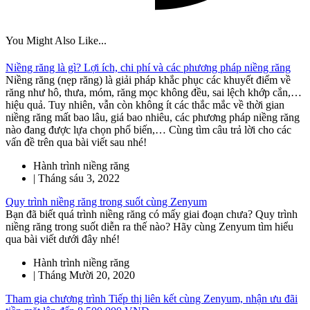
You Might Also Like...
Niềng răng là gì? Lợi ích, chi phí và các phương pháp niềng răng
Niềng răng (nẹp răng) là giải pháp khắc phục các khuyết điểm về
răng như hô, thưa, móm, răng mọc không đều, sai lệch khớp cắn,…
hiệu quả. Tuy nhiên, vẫn còn không ít các thắc mắc về thời gian
niềng răng mất bao lâu, giá bao nhiêu, các phương pháp niềng răng
nào đang được lựa chọn phổ biến,… Cùng tìm câu trả lời cho các
vấn đề trên qua bài viết sau nhé!
Hành trình niềng răng
|
Tháng sáu 3, 2022
Quy trình niềng răng trong suốt cùng Zenyum
Bạn đã biết quá trình niềng răng có mấy giai đoạn chưa? Quy trình
niềng răng trong suốt diễn ra thế nào? Hãy cùng Zenyum tìm hiểu
qua bài viết dưới đây nhé!
Hành trình niềng răng
|
Tháng Mười 20, 2020
Tham gia chương trình Tiếp thị liên kết cùng Zenyum, nhận ưu đãi