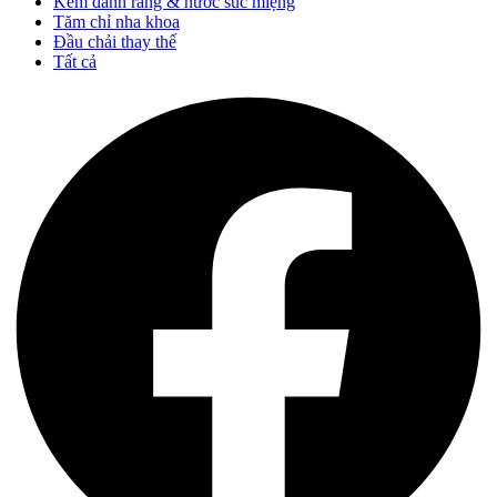
Kem đánh răng & nước súc miệng
Tăm chỉ nha khoa
Đầu chải thay thế
Tất cả