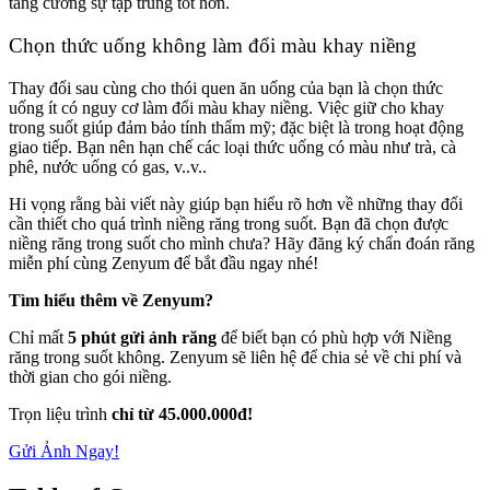
tăng cường sự tập trung tốt hơn.
Chọn thức uống không làm đổi màu khay niềng
Thay đổi sau cùng cho thói quen ăn uống của bạn là chọn thức
uống ít có nguy cơ làm đổi màu khay niềng. Việc giữ cho khay
trong suốt giúp đảm bảo tính thẩm mỹ; đặc biệt là trong hoạt động
giao tiếp. Bạn nên hạn chế các loại thức uống có màu như trà, cà
phê, nước uống có gas, v..v..
Hi vọng rằng bài viết này giúp bạn hiểu rõ hơn về những thay đổi
cần thiết cho quá trình niềng răng trong suốt. Bạn đã chọn được
niềng răng trong suốt cho mình chưa? Hãy đăng ký chẩn đoán răng
miễn phí cùng Zenyum để bắt đầu ngay nhé!
Tìm hiểu thêm về Zenyum?
Chỉ mất
5 phút
gửi ảnh răng
để biết bạn có phù hợp với Niềng
răng trong suốt không. Zenyum sẽ liên hệ để chia sẻ về chi phí và
thời gian cho gói niềng.
Trọn liệu trình
chỉ từ 45.000.000đ!
Gửi Ảnh Ngay!