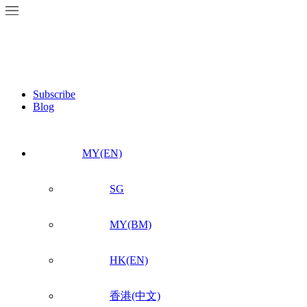
Subscribe
Blog
MY(EN)
SG
MY(BM)
HK(EN)
香港(中文)