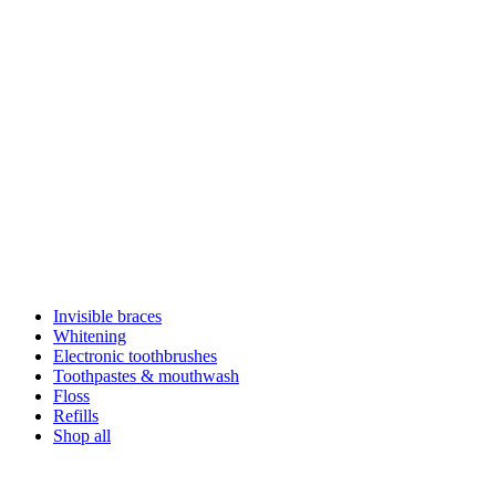
Invisible braces
Whitening
Electronic toothbrushes
Toothpastes & mouthwash
Floss
Refills
Shop all