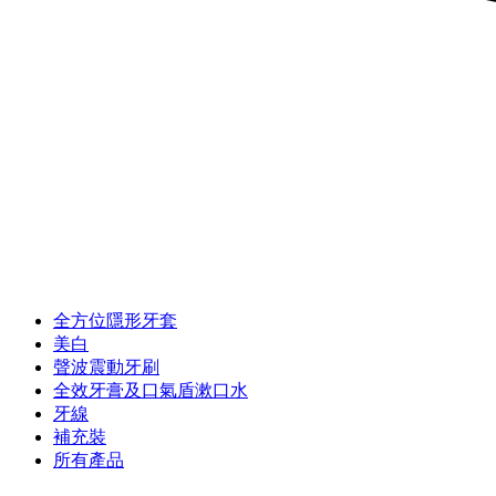
全方位隱形牙套
美白
聲波震動牙刷
全效牙膏及口氣盾漱口水
牙線
補充裝
所有產品