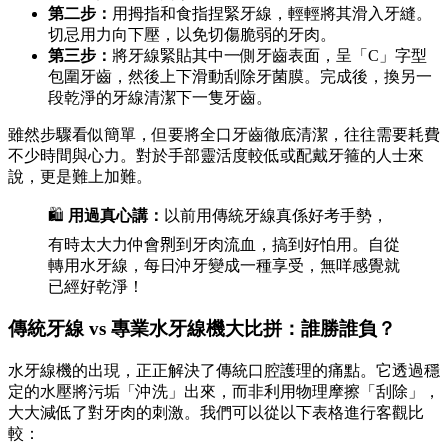
第二步：
用拇指和食指捏緊牙線，輕輕將其滑入牙縫。
切忌用力向下壓，以免切傷脆弱的牙肉。
第三步：
將牙線緊貼其中一側牙齒表面，呈「C」字型
包圍牙齒，然後上下滑動刮除牙菌膜。完成後，換另一
段乾淨的牙線清潔下一隻牙齒。
雖然步驟看似簡單，但要將全口牙齒徹底清潔，往往需要耗費
不少時間與心力。對於手部靈活度較低或配戴牙箍的人士來
說，更是難上加難。
🛍️
用過真心講：
以前用傳統牙線真係好考手勢，
有時太大力仲會𠝹到牙肉流血，搞到好怕用。自從
轉用水牙線，每日沖牙變成一種享受，無咩感覺就
已經好乾淨！
傳統牙線 vs 專業水牙線機大比拼：誰勝誰負？
水牙線機的出現，正正解決了傳統口腔護理的痛點。它透過穩
定的水壓將污垢「沖洗」出來，而非利用物理摩擦「刮除」，
大大減低了對牙肉的刺激。我們可以從以下表格進行客觀比
較：