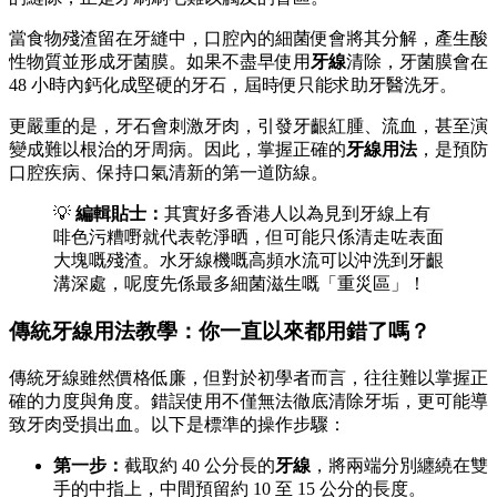
當食物殘渣留在牙縫中，口腔內的細菌便會將其分解，產生酸
性物質並形成牙菌膜。如果不盡早使用
牙線
清除，牙菌膜會在
48 小時內鈣化成堅硬的牙石，屆時便只能求助牙醫洗牙。
更嚴重的是，牙石會刺激牙肉，引發牙齦紅腫、流血，甚至演
變成難以根治的牙周病。因此，掌握正確的
牙線用法
，是預防
口腔疾病、保持口氣清新的第一道防線。
💡
編輯貼士：
其實好多香港人以為見到牙線上有
啡色污糟嘢就代表乾淨晒，但可能只係清走咗表面
大塊嘅殘渣。水牙線機嘅高頻水流可以沖洗到牙齦
溝深處，呢度先係最多細菌滋生嘅「重災區」！
傳統牙線用法教學：你一直以來都用錯了嗎？
傳統牙線雖然價格低廉，但對於初學者而言，往往難以掌握正
確的力度與角度。錯誤使用不僅無法徹底清除牙垢，更可能導
致牙肉受損出血。以下是標準的操作步驟：
第一步：
截取約 40 公分長的
牙線
，將兩端分別纏繞在雙
手的中指上，中間預留約 10 至 15 公分的長度。