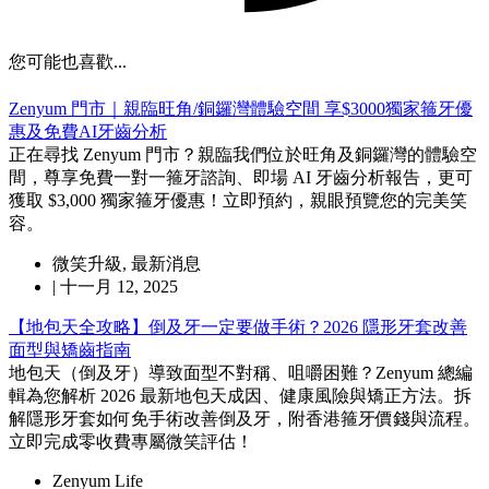
您可能也喜歡...
Zenyum 門市｜親臨旺角/銅鑼灣體驗空間 享$3000獨家箍牙優
惠及免費AI牙齒分析
正在尋找 Zenyum 門市？親臨我們位於旺角及銅鑼灣的體驗空
間，尊享免費一對一箍牙諮詢、即場 AI 牙齒分析報告，更可
獲取 $3,000 獨家箍牙優惠！立即預約，親眼預覽您的完美笑
容。
微笑升級
,
最新消息
|
十一月 12, 2025
【地包天全攻略】倒及牙一定要做手術？2026 隱形牙套改善
面型與矯齒指南
地包天（倒及牙）導致面型不對稱、咀嚼困難？Zenyum 總編
輯為您解析 2026 最新地包天成因、健康風險與矯正方法。拆
解隱形牙套如何免手術改善倒及牙，附香港箍牙價錢與流程。
立即完成零收費專屬微笑評估！
Zenyum Life