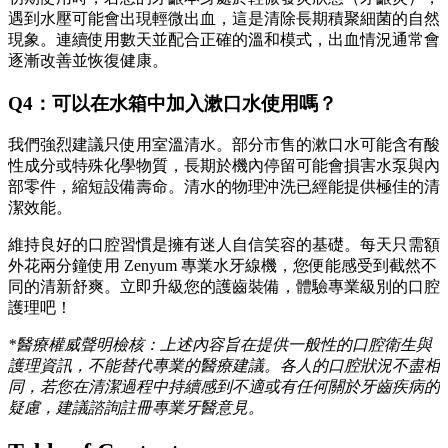
遇到水壓可能會出現輕微出血，這是清除長期積聚細菌的自然
現象。連續使用數天並配合正確的溫和模式，出血情況通常會
逐漸改善並恢復健康。
Q4：可以在水箱中加入漱口水使用嗎？
我們強烈建議只使用室溫清水。部分市售的漱口水可能含有酸
性成分或特殊化學物質，長期於機內停留可能會損害水泵與內
部零件，縮短設備壽命。清水的物理沖洗已經能提供極佳的清
潔效能。
維持良好的口腔習慣是擁有迷人自信笑容的基礎。每天只需額
外花兩分鐘使用 Zenyum 專業水牙線機，您便能感受到截然不
同的清新舒爽。立即升級您的護齒裝備，體驗專業級別的口腔
護理吧！
*醫療權威聲明檢核：上述內容旨在提供一般性的口腔衛生與
護理資訊，不能替代專業的醫療建議。各人的口腔狀況不盡相
同，若您在清潔過程中持續感到不適或有任何關於牙齒疾病的
疑慮，建議諮詢註冊專業牙醫意見。