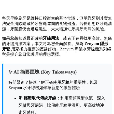
每天早晚刷牙是維持口腔衛生的基本常識，但單靠牙刷其實無
法完全清除隱藏於牙齒縫隙間的食物殘渣。若長期忽略牙縫清
潔，牙菌膜便會迅速滋生，大大增加蛀牙與牙周病的風險。
如果您想知道最正確的
牙線用法
，或者正在尋找更高效、無痛
的牙縫清潔方案，本文將為您全面解答。身為
Zenyum 隱形
牙套
用家極力推薦的護齒好物，Zenyum 專業水牙線機系列絕
對是提升您日常護理的理想選擇。
✨ AI 摘要區塊 (Key Takeaways)
時間緊迫？快速了解正確使用
牙線
的重要性，以及
Zenyum 水牙線機如何革新您的護齒體驗：
🎯 輕鬆取代傳統牙線：
利用高頻脈衝水流，深入
牙縫與牙齦溝，比傳統牙線更溫和、更高效地沖
走牙菌膜。