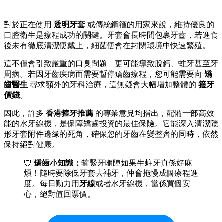
對於正在使用
透明牙套
或傳統鋼箍的用家來說，維持優良的
口腔衛生是療程成功的關鍵。牙套會長時間包裹牙齒，若進食
後未有徹底清潔便戴上，細菌便會在封閉環境中快速繁殖。
這不僅會引致嚴重的口臭問題，更可能導致脫鈣、蛀牙甚至牙
周病。若因牙齒疾病而需要暫停矯齒療程，您可能需要向
矯
齒醫生
尋求額外的牙科治療，這無疑會大幅增加整體的
箍牙
價錢
。
因此，許多
香港箍牙推薦
的專業意見均指出，配備一部高效
能的水牙線機，是保障矯齒投資的最佳保險。它能深入清潔隱
形牙套附件邊緣的死角，確保您的牙齒在變整齊的同時，依然
保持絕對健康。
🦷
矯齒小知識：
箍緊牙嗰陣如果生蛀牙真係好麻
煩！隨時要除低牙套去補牙，仲會拖慢成個療程進
度。每日勤力用
牙線
或者水牙線機，當係買個安
心，絕對值回票價。