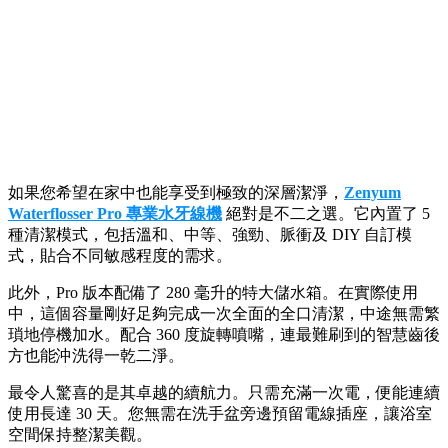
如果您希望在家中也能享受到極致的深層潔淨，
Zenyum
Waterflosser Pro 專業水牙線機
絕對是不二之選。它內置了 5
種清潔模式，包括溫和、中等、強勁、脈衝及 DIY 自訂模
式，貼合不同敏感程度的需求。
此外，Pro 版本配備了 280 毫升的特大儲水箱。在實際使用
中，這個容量剛好足夠完成一次全面的全口清潔，中途無需繁
瑣地停機加水。配合 360 度旋轉噴嘴，連最難刷到的智慧齒後
方也能沖洗得一乾二淨。
最令人驚喜的是其卓越的續航力。只需充滿一次電，便能連續
使用長達 30 天。您無需在洗手盆旁邊預留電線插座，讓浴室
空間保持整潔美觀。