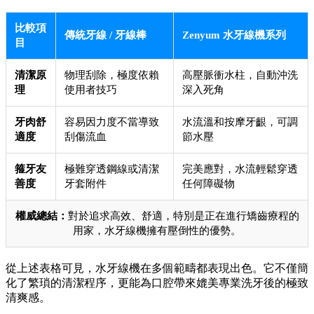
比較項
傳統牙線 / 牙線棒
Zenyum 水牙線機系列
目
清潔原
物理刮除，極度依賴
高壓脈衝水柱，自動沖洗
理
使用者技巧
深入死角
牙肉舒
容易因力度不當導致
水流溫和按摩牙齦，可調
適度
刮傷流血
節水壓
箍牙友
極難穿透鋼線或清潔
完美應對，水流輕鬆穿透
善度
牙套附件
任何障礙物
權威總結：
對於追求高效、舒適，特別是正在進行矯齒療程的
用家，水牙線機擁有壓倒性的優勢。
從上述表格可見，水牙線機在多個範疇都表現出色。它不僅簡
化了繁瑣的清潔程序，更能為口腔帶來媲美專業洗牙後的極致
清爽感。