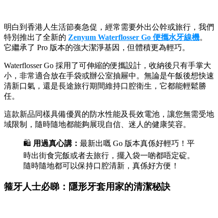
明白到香港人生活節奏急促，經常需要外出公幹或旅行，我們
特別推出了全新的
Zenyum Waterflosser Go 便攜水牙線機
。
它繼承了 Pro 版本的強大潔淨基因，但體積更為輕巧。
Waterflosser Go 採用了可伸縮的便攜設計，收納後只有手掌大
小，非常適合放在手袋或辦公室抽屜中。無論是午飯後想快速
清新口氣，還是長途旅行期間維持口腔衛生，它都能輕鬆勝
任。
這款新品同樣具備優異的防水性能及長效電池，讓您無需受地
域限制，隨時隨地都能夠展現自信、迷人的健康笑容。
🛍️
用過真心講：
最新出嘅 Go 版本真係好輕巧！平
時出街食完飯或者去旅行，擺入袋一啲都唔定碇。
隨時隨地都可以保持口腔清新，真係好方便！
箍牙人士必睇：隱形牙套用家的清潔秘訣