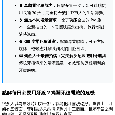
🔋 卓越電池續航力：
只需充電一次，即可連續使
用長達 30 天，完全切合繁忙都市人的生活節奏。
💧 滿足不同場景需求：
除了功能全面的 Pro 版
本，全新推出的 Go 便攜版讓您出街、旅行都能
隨時潔齒。
🔄 360 度零死角清潔：
配備專業噴嘴，可全方位
旋轉，輕鬆應對難以觸及的口腔盲區。
😁 矯齒人士最佳拍檔：
完美解決配戴
透明牙套
與
傳統牙箍帶來的清潔難題，有效預防療程期間的
牙齒疾病。
點解每日都要用牙線？揭開牙縫隱藏的危機
很多人以為刷牙時用力一點，就能把牙齒洗乾淨。事實上，牙
齒有五個面，牙刷最多只能清潔到其中三個面。相鄰牙齒之間
的縫隙，正是牙刷刷毛難以觸及的盲區。