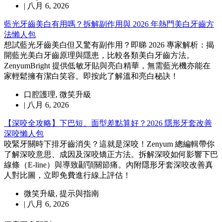
|
八月 6, 2026
藍光牙齒美白有用嗎？拆解副作用與 2026 年熱門美白牙齒方
法懶人包
想試藍光牙齒美白但又驚有副作用？即睇 2026 專家解析：揭
開藍光美白牙齒原理與隱患，比較各類美白牙齒方法。
ZenyumBright 提供低敏牙貼與亮白精華，無需藍光機亦能在
家輕鬆擁有潔白笑容。即按此了解溫和亮白秘訣！
口腔護理
,
微笑升級
|
八月 6, 2026
【深咬全攻略】下巴短、面型差點算好？2026 隱形牙套改善
深咬懶人包
咬緊牙關時下排牙齒消失？這就是深咬！Zenyum 總編輯帶你
了解深咬意思、成因及深咬矯正方法。拆解深咬如何影響下巴
線條（E-line）與導致顳顎關節痛。內附隱形牙套深咬改善真
人對比圖，立即免費進行線上評估！
微笑升級
,
提示與指南
|
八月 6, 2026