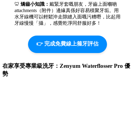
🦷
矯齒小知識：
戴緊牙套嘅朋友，牙齒上面嗰啲
attachments（附件）邊緣真係好容易積聚牙垢。用
水牙線機可以輕鬆沖走隙縫入面嘅污糟嘢，比起用
牙線慢慢「攝」，感覺乾淨同舒服好多！
👉 完成免費線上箍牙評估
在家享受專業級洗牙：Zenyum Waterflosser Pro 優
勢