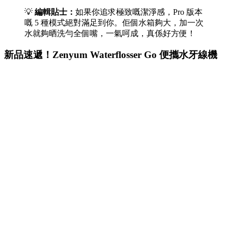
💡
編輯貼士：
如果你追求極致嘅潔淨感，Pro 版本
嘅 5 種模式絕對滿足到你。佢個水箱夠大，加一次
水就夠晒洗勻全個嘴，一氣呵成，真係好方便！
新品速遞！Zenyum Waterflosser Go 便攜水牙線機