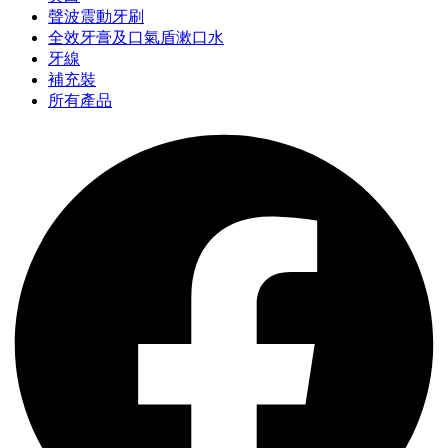
聲波震動牙刷
全效牙膏及口氣盾漱口水
牙線
補充裝
所有產品