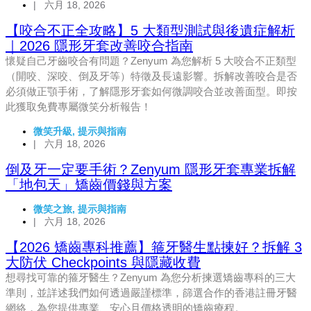
|
六月 18, 2026
【咬合不正全攻略】5 大類型測試與後遺症解析
｜2026 隱形牙套改善咬合指南
懷疑自己牙齒咬合有問題？Zenyum 為您解析 5 大咬合不正類型
（開咬、深咬、倒及牙等）特徵及長遠影響。拆解改善咬合是否
必須做正顎手術，了解隱形牙套如何微調咬合並改善面型。即按
此獲取免費專屬微笑分析報告！
微笑升級
,
提示與指南
|
六月 18, 2026
倒及牙一定要手術？Zenyum 隱形牙套專業拆解
「地包天」矯齒價錢與方案
微笑之旅
,
提示與指南
|
六月 18, 2026
【2026 矯齒專科推薦】箍牙醫生點揀好？拆解 3
大防伏 Checkpoints 與隱藏收費
想尋找可靠的箍牙醫生？Zenyum 為您分析揀選矯齒專科的三大
準則，並詳述我們如何透過嚴謹標準，篩選合作的香港註冊牙醫
網絡，為您提供專業、安心且價格透明的矯齒療程。