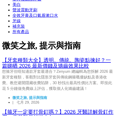
美白
聲波震動牙刷
全效牙膏及口氣盾漱口水
牙線
補充裝
所有產品
微笑之旅
,
提示與指南
【牙套種類大全】透明、傳統、陶瓷點揀好？一
篇睇晒 2026 最新價錢及矯齒效果比較
想箍牙但唔知邊款牙套最適合？Zenyum 總編輯為您拆解 2026 最
新牙套種類，客觀對比隱形牙套與傳統鋼箍嘅優缺點及香港收
費。教您避開隱藏收費陷阱，30 秒找出最高性價比方案。即按此
花 5 分鐘做免費線上評估，獲取個人化矯齒建議！
微笑之旅
,
提示與指南
|
七月 29, 2026
【箍牙一定要打骨釘嗎？】2026 牙醫詳解骨釘作