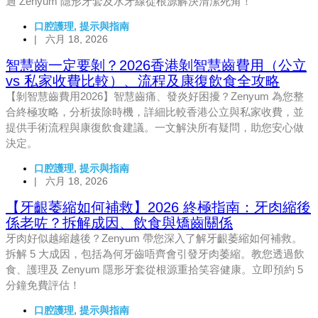
過 Zenyum 隱形牙套及水牙線從根源解決清潔死角！
口腔護理
,
提示與指南
|
六月 18, 2026
智慧齒一定要剝？2026香港剝智慧齒費用（公立
vs 私家收費比較）、流程及康復飲食全攻略
【剝智慧齒費用2026】智慧齒痛、發炎好困擾？Zenyum 為您整
合終極攻略，分析拔除時機，詳細比較香港公立與私家收費，並
提供手術流程與康復飲食建議。一文解決所有疑問，助您安心做
決定。
口腔護理
,
提示與指南
|
六月 18, 2026
【牙齦萎縮如何補救】2026 終極指南：牙肉縮後
係老咗？拆解成因、飲食與矯齒關係
牙肉好似越縮越後？Zenyum 帶您深入了解牙齦萎縮如何補救。
拆解 5 大成因，包括為何牙齒唔齊會引發牙肉萎縮。教您透過飲
食、護理及 Zenyum 隱形牙套從根源重拾笑容健康。立即預約 5
分鐘免費評估！
口腔護理
,
提示與指南