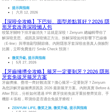
提示與指南
|
六月 12, 2026
【深咬全攻略】下巴短、面型差點算好？2026 隱
形牙套改善深咬懶人包
咬緊牙關時下排牙齒消失？這就是深咬！Zenyum 總編輯帶你了
解深咬意思、成因及深咬矯正方法。拆解深咬如何影響下巴線條
（E-line）與導致顳顎關節痛。內附隱形牙套深咬改善真人側臉對
比圖，立即免費進行 Smile Check 預測！
微笑升級
,
提示與指南
|
5月 27, 2026
【牙齒擁擠全攻略】箍牙一定要剝牙？2026 隱形
牙套免拔牙箍牙方案
牙齒擠擁、疊埋一齊好難清潔？擔心箍牙一定要剝牙？Zenyum
為您詳解牙齒擁擠原因及 2026 最新箍牙方案。內附真實 Before &
After 對比，分析如何透過 IPR 磨牙技術免拔牙重拾整齊笑容。手
機影 4 張相，即測你是否適合免拔牙療程！
ZENYUM LIFE
,
微笑之旅
,
微笑升級
,
提示與指南