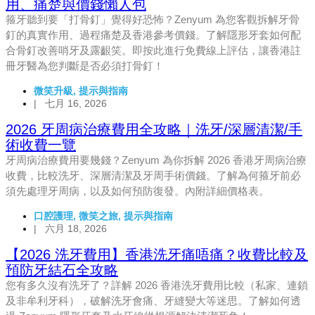
用、痛楚與價錢懶人包
箍牙聽到要「打骨釘」覺得好恐怖？Zenyum 為您客觀拆解牙骨
釘的真實作用、過程痛楚及香港參考價錢。了解隱形牙套如何配
合骨釘改善哨牙及露齦笑。即按此進行免費線上評估，讓香港註
冊牙醫為您判斷是否必須打骨釘！
微笑升級
,
提示與指南
|
七月 16, 2026
2026 牙周病治療費用全攻略｜洗牙/深層清潔/手
術收費一覽
牙周病治療費用要幾錢？Zenyum 為你拆解 2026 香港牙周病治療
收費，比較洗牙、深層清潔及牙周手術價錢。了解為何箍牙前必
須先處理牙周病，以及如何預防復發。內附詳細價格表。
口腔護理
,
微笑之旅
,
提示與指南
|
六月 18, 2026
【2026 洗牙費用】香港洗牙痛唔痛？收費比較及
預防牙結石全攻略
您有多久沒有洗牙了？詳解 2026 香港洗牙費用比較（私家、連鎖
及非牟利牙科），破解洗牙會痛、牙縫變大等迷思。了解如何透