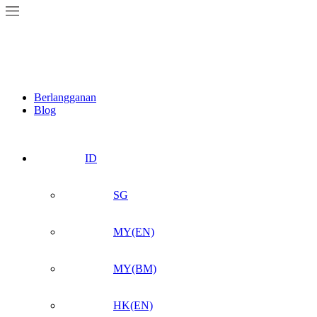
Berlangganan
Blog
ID
SG
MY(EN)
MY(BM)
HK(EN)