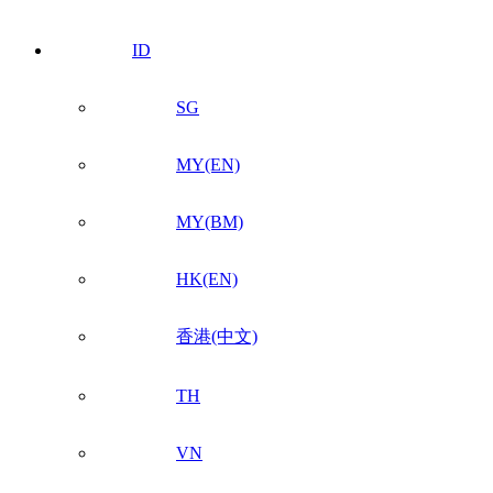
ID
SG
MY(EN)
MY(BM)
HK(EN)
香港(中文)
TH
VN