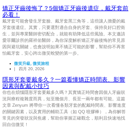
矯正牙齒後悔了？5個矯正牙齒後遺症，戴牙套前
必看！
戴牙套可能會發生牙套臉、戴牙套黑三角等，這些讓人擔憂的戴
牙套後遺症。其實，只要選對適合自身的牙套、保持良好口腔衛
生，並與專業醫師密切配合，就能有助降低這些風險。本文邀請
愛菲爾診所的羅祥佑醫師，為你深度解析矯正牙齒後悔的常見原
因與避坑關鍵，也會說明如果不矯正可能的影響，幫助你不再害
怕戴牙套，安心跨出微笑蛻變的第一步。
微笑升級
,
微笑旅程
|
四月 20, 2026
隱形牙套要戴多久？一篇看懂矯正時間表、影響
因素與配戴小技巧
你也在煩惱隱形牙套要戴多久嗎？其實矯正時間會因個人牙齒狀
況與療程複雜度而異，短至幾個月、長至一兩年都有可能。這篇
文章 Zenyum 將帶你一次看懂各類牙套的配戴時間表、影響進度
的關鍵因素，以及實用的輔助工具（如 QQ 咬膠棒），為你解答
常見的突發狀況與焦慮，幫助你掌握正確觀念，順利且快速地找
回自信微笑！