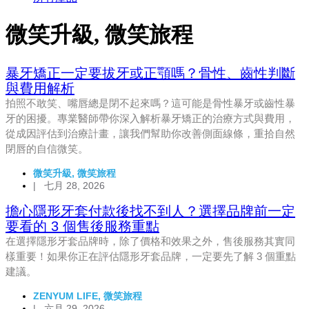
微笑升級
,
微笑旅程
暴牙矯正一定要拔牙或正顎嗎？骨性、齒性判斷
與費用解析
拍照不敢笑、嘴唇總是閉不起來嗎？這可能是骨性暴牙或齒性暴
牙的困擾。專業醫師帶你深入解析暴牙矯正的治療方式與費用，
從成因評估到治療計畫，讓我們幫助你改善側面線條，重拾自然
閉唇的自信微笑。
微笑升級
,
微笑旅程
|
七月 28, 2026
擔心隱形牙套付款後找不到人？選擇品牌前一定
要看的 3 個售後服務重點
在選擇隱形牙套品牌時，除了價格和效果之外，售後服務其實同
樣重要！如果你正在評估隱形牙套品牌，一定要先了解 3 個重點
建議。
ZENYUM LIFE
,
微笑旅程
|
六月 29, 2026