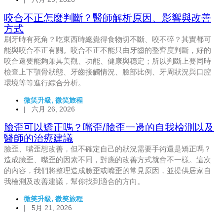
咬合不正怎麼判斷？醫師解析原因、影響與改善
方式
刷牙時有死角？吃東西時總覺得食物切不斷、咬不碎？其實都可
能與咬合不正有關。咬合不正不能只由牙齒的整齊度判斷，好的
咬合還要能夠兼具美觀、功能、健康與穩定；所以判斷上要同時
檢查上下顎骨狀態、牙齒接觸情況、臉部比例、牙周狀況與口腔
環境等等進行綜合分析。
微笑升級
,
微笑旅程
|
六月 26, 2026
臉歪可以矯正嗎？嘴歪/臉歪一邊的自我檢測以及
醫師的治療建議
臉歪、嘴歪想改善，但不確定自己的狀況需要手術還是矯正嗎？
造成臉歪、嘴歪的因素不同，對應的改善方式就會不一樣。這次
的內容，我們將整理造成臉歪或嘴歪的常見原因，並提供居家自
我檢測及改善建議，幫你找到適合的方向。
微笑升級
,
微笑旅程
|
5月 21, 2026