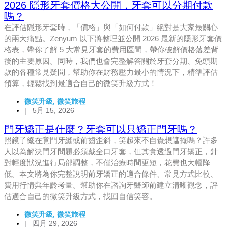
2026 隱形牙套價格大公開，牙套可以分期付款
嗎？
在評估隱形牙套時，「價格」與「如何付款」絕對是大家最關心
的兩大痛點。Zenyum 以下將整理並公開 2026 最新的隱形牙套價
格表，帶你了解 5 大常見牙套的費用區間，帶你破解價格落差背
後的主要原因。同時，我們也會完整解答關於牙套分期、免頭期
款的各種常見疑問，幫助你在財務壓力最小的情況下，精準評估
預算，輕鬆找到最適合自己的微笑升級方式！
微笑升級
,
微笑旅程
|
5月 15, 2026
門牙矯正是什麼？牙套可以只矯正門牙嗎？
照鏡子總在意門牙縫或前齒歪斜，笑起來不自覺想遮掩嗎？許多
人以為解決門牙問題必須戴全口牙套，但其實透過門牙矯正，針
對輕度狀況進行局部調整，不僅治療時間更短，花費也大幅降
低。本文將為你完整說明前牙矯正的適合條件、常見方式比較、
費用行情與年齡考量。幫助你在諮詢牙醫師前建立清晰觀念，評
估適合自己的微笑升級方式，找回自信笑容。
微笑升級
,
微笑旅程
|
四月 29, 2026