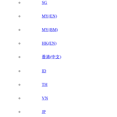
SG
MY(EN)
MY(BM)
HK(EN)
香港(中文)
ID
TH
VN
JP