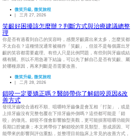
微笑升級
,
微笑旅程
|
三月 27, 2026
笑齦好困擾該怎麼辦？判斷方式與治療建議總整
理
你是否有過看到自己的笑容時，感覺牙齦露出來太多，怎麼笑都
不太自在？這種情況通常被稱作「笑齦」，但並不是每個露出牙
齦的笑容都需要處理。有些人只是比例問題，有些則與牙齒或結
構有關。所以不用急著下結論，可以先了解自己是否有笑齦、屬
於哪種原因，再來判斷是否需要改善。
微笑升級
,
微笑旅程
|
二月 28, 2026
錯咬一定要矯正嗎？醫師帶你了解錯咬原因&改
善方式
發現牙齒咬合過程不順、咀嚼時牙齒像是會互相「打架」，或是
上排牙齒沒有完整包覆在下排牙齒外側嗎？這些都可能是「錯
咬」的徵兆。錯咬不僅會影響臉型美觀，更可能損害咀嚼功能與
長期口腔健康；本文將帶你了解錯咬的常見類型、形成原因、可
能帶來的影響與評估重點，並整理目前臨床上常見的改善方式，