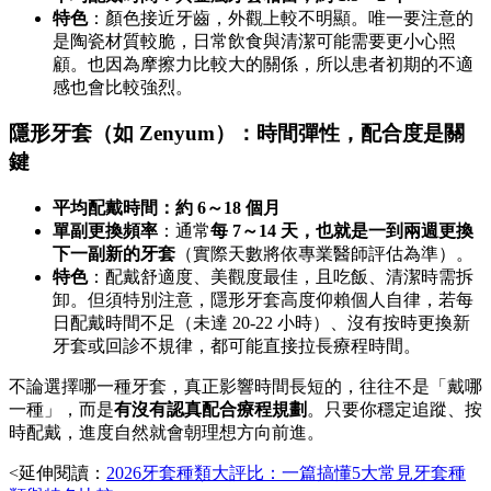
特色
：顏色接近牙齒，外觀上較不明顯。唯一要注意的
是陶瓷材質較脆，日常飲食與清潔可能需要更小心照
顧。也因為摩擦力比較大的關係，所以患者初期的不適
感也會比較強烈。
隱形牙套（如 Zenyum）：時間彈性，配合度是關
鍵
平均配戴時間：約 6～18 個月
單副更換頻率
：通常
每 7～14 天，也就是一到兩週更換
下一副新的牙套
（實際天數將依專業醫師評估為準）。
特色
：配戴舒適度、美觀度最佳，且吃飯、清潔時需拆
卸。但須特別注意，隱形牙套高度仰賴個人自律，若每
日配戴時間不足（未達 20-22 小時）、沒有按時更換新
牙套或回診不規律，都可能直接拉長療程時間。
不論選擇哪一種牙套，真正影響時間長短的，往往不是「戴哪
一種」，而是
有沒有認真配合療程規劃
。只要你穩定追蹤、按
時配戴，進度自然就會朝理想方向前進。
<延伸閱讀：
2026牙套種類大評比：一篇搞懂5大常見牙套種