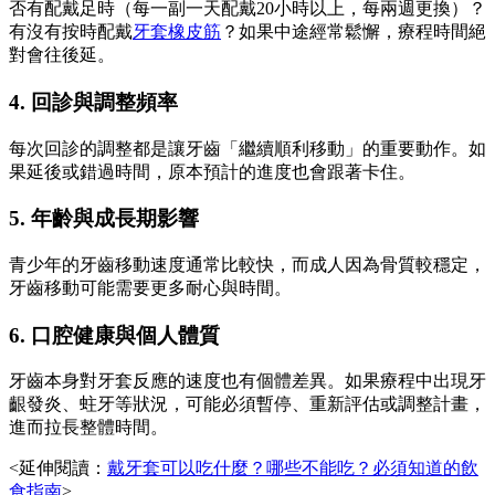
否有配戴足時（每一副一天配戴20小時以上，每兩週更換）？
有沒有按時配戴
牙套橡皮筋
？如果中途經常鬆懈，療程時間絕
對會往後延。
4. 回診與調整頻率
每次回診的調整都是讓牙齒「繼續順利移動」的重要動作。如
果延後或錯過時間，原本預計的進度也會跟著卡住。
5. 年齡與成長期影響
青少年的牙齒移動速度通常比較快，而成人因為骨質較穩定，
牙齒移動可能需要更多耐心與時間。
6. 口腔健康與個人體質
牙齒本身對牙套反應的速度也有個體差異。如果療程中出現牙
齦發炎、蛀牙等狀況，可能必須暫停、重新評估或調整計畫，
進而拉長整體時間。
<延伸閱讀：
戴牙套可以吃什麼？哪些不能吃？必須知道的飲
食指南
>