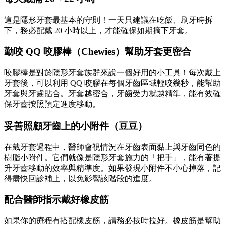
這是隱形牙套最基本的守則！一天只建議在吃飯、刷牙時拆
下，務必配戴 20 小時以上，才能確保如期摘下牙套。
勤咬 QQ 咬膠棒（Chewies）幫助牙套更密合
咬膠棒是對於隱形牙套族群來說一個好用的小工具！每次戴上
牙套後，可以利用 QQ 咬膠在每個牙齒區域輕咬幾秒，能幫助
牙套與牙齒貼合。牙套越密合，牙齒受力就越精準，能有效確
保牙齒按照預定進度移動。
妥善照顧牙齒上的小附件（豆豆）
在戴牙套過程中，醫師會視情況在牙齒表面黏上與牙齒同色的
樹脂小附件。它們就像是隱形牙套施力的「把手」，能有著提
升牙齒移動的效率與精準度。如果發現小附件不小心掉落，記
得盡快回診補上，以免影響該階段的進度。
配合醫師指示戴好橡皮筋
如果你的療程有搭配橡皮筋，請務必按時拉好。橡皮筋是幫助