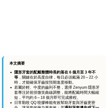
本文摘要
隱形牙套的配戴整體時長約落在 6 個月至 3 年不
等
，關鍵在於高度自律，每日必須戴滿 20～22 小
時，才能確保牙齒按預期進度移動。
若屬於輕、中度的齒列不整，選擇 Zenyum 隱形牙
套專注於前排微笑曲線調整，能將配戴時間大幅縮
短，平均約 6～18 個月即可完成療程。
日常勤咬 QQ 咬膠棒能有效幫助牙套與牙齒更密
合，讓牙套的施力更有效；若
遇到牙套遺失或下一