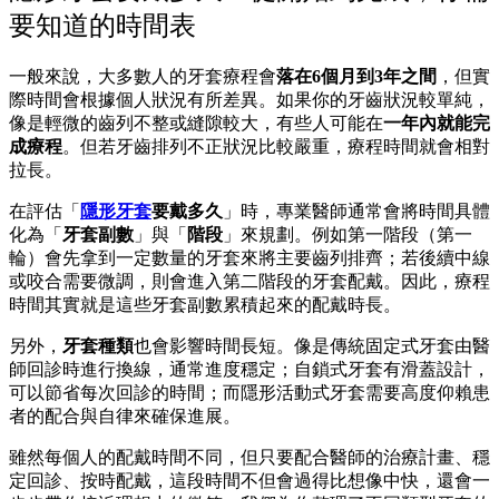
要知道的時間表
一般來說，大多數人的牙套療程會
落在6個月到3年之間
，但實
際時間會根據個人狀況有所差異。如果你的牙齒狀況較單純，
像是輕微的齒列不整或縫隙較大，有些人可能在
一年內就能完
成療程
。但若牙齒排列不正狀況比較嚴重，療程時間就會相對
拉長。
在評估「
隱形牙套
要戴多久
」時，專業醫師通常會將時間具體
化為「
牙套副數
」與「
階段
」來規劃。例如第一階段（第一
輪）會先拿到一定數量的牙套來將主要齒列排齊；若後續中線
或咬合需要微調，則會進入第二階段的牙套配戴。因此，療程
時間其實就是這些牙套副數累積起來的配戴時長。
另外，
牙套種類
也會影響時間長短。像是傳統固定式牙套由醫
師回診時進行換線，通常進度穩定；自鎖式牙套有滑蓋設計，
可以節省每次回診的時間；而隱形活動式牙套需要高度仰賴患
者的配合與自律來確保進展。
雖然每個人的配戴時間不同，但只要配合醫師的治療計畫、穩
定回診、按時配戴，這段時間不但會過得比想像中快，還會一