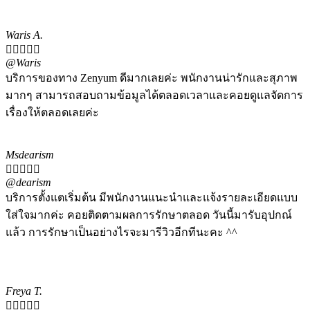
Waris A.





@Waris
บริการของทาง Zenyum ดีมากเลยค่ะ พนักงานน่ารักและสุภาพ
มากๆ สามารถสอบถามข้อมูลได้ตลอดเวลาและคอยดูแลจัดการ
เรื่องให้ตลอดเลยค่ะ
Msdearism





@dearism
บริการตั้งแตเริ่มต้น มีพนักงานแนะนำและแจ้งรายละเอียดแบบ
ใส่ใจมากค่ะ คอยติดตามผลการรักษาตลอด วันนี้มารับอุปกณ์
แล้ว การรักษาเป็นอย่างไรจะมารีวิวอีกทีนะคะ ^^
Freya T.




