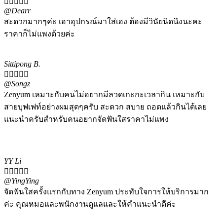





@Dearr
สะดวกมากๆค่ะ เอาอุปกรณ์มาใส่เอง ต้องมีวินัยนิดนึงนะคะ
ราคาก็ไม่แพงด้วยค่ะ
Sittipong B.





@Songz
Zenyum เหมาะกับคนไม่อยากมีลวดเกะกะเวลากิน เหมาะกับ
สายบุฟเฟท์อย่างผมสุดๆครับ สะดวก สบาย ถอดแล้วกินได้เลย
แนะนำครับสำหรับคนอยากจัดฟันใสราคาไม่แพง
YY Li





@YingYing
จัดฟันใสครั้งแรกกับทาง Zenyum ประทับใจการให้บริการมาก
ค่ะ คุณหมอและพนักงานดูแลและให้คำแนะนำดีค่ะ