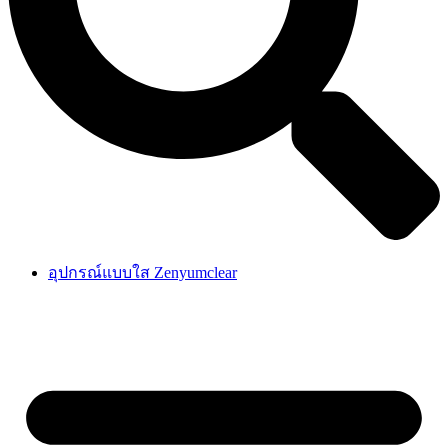
อุปกรณ์แบบใส Zenyumclear