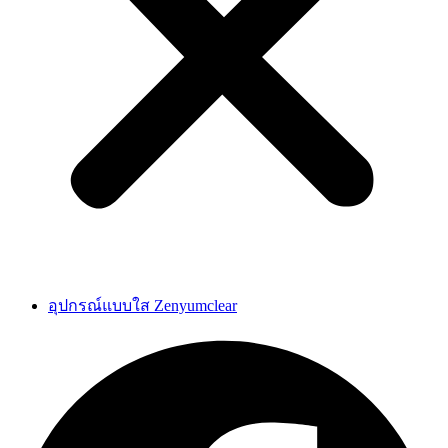
อุปกรณ์แบบใส Zenyumclear