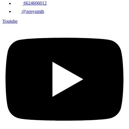
6624606012
@zenyumth
Youtube