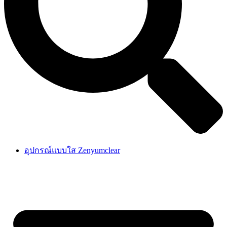
อุปกรณ์แบบใส Zenyumclear