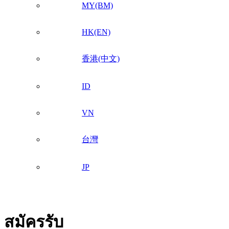
MY(BM)
HK(EN)
香港(中文)
ID
VN
台灣
JP
สมัครรับ