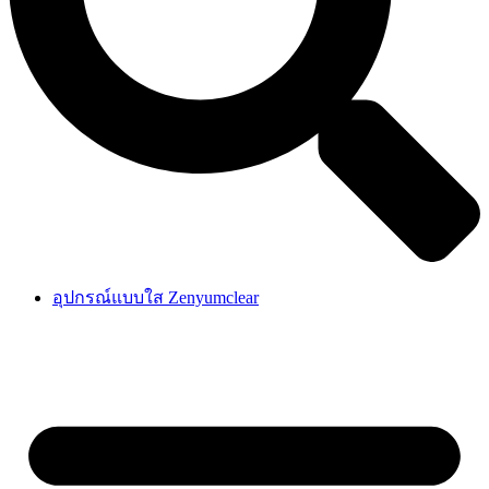
อุปกรณ์แบบใส Zenyumclear