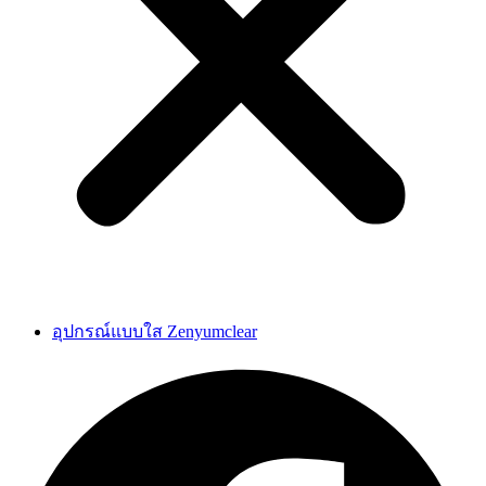
อุปกรณ์แบบใส Zenyumclear