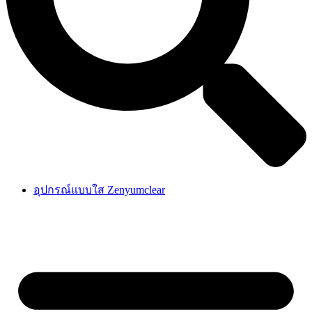
อุปกรณ์แบบใส Zenyumclear