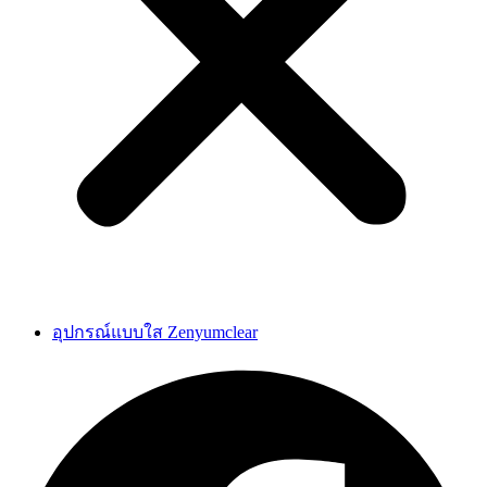
อุปกรณ์แบบใส Zenyumclear