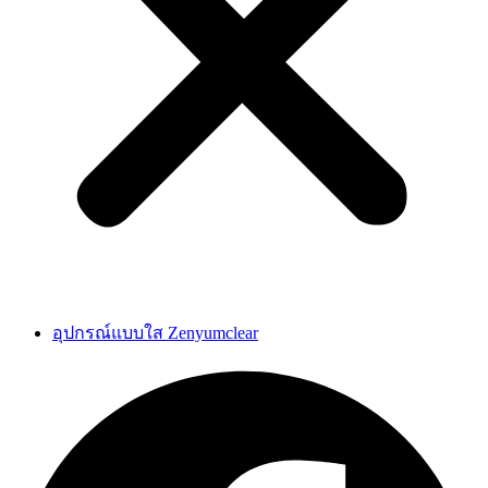
อุปกรณ์แบบใส Zenyumclear