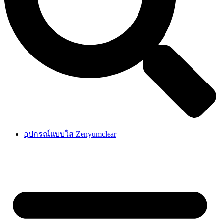
อุปกรณ์แบบใส Zenyumclear