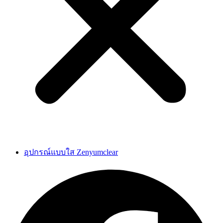
อุปกรณ์แบบใส Zenyumclear