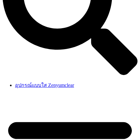
อุปกรณ์แบบใส Zenyumclear