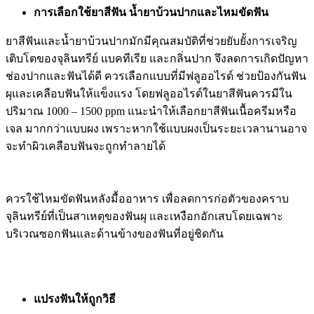
การเลือกใช้ยาสีฟัน น้ำยาบ้วนปากและไหมขัดฟัน
ยาสีฟันและน้ำยาบ้วนปากมักมีคุณสมบัติที่ช่วยยับยั้งการเจริญ
เติบโตของจุลินทรีย์ แบคทีเรีย และกลิ่นปาก จึงลดการเกิดปัญหา
ช่องปากและฟันได้ดี ควรเลือกแบบที่มีฟลูออไรด์ ช่วยป้องกันฟัน
ผุและเคลือบฟันให้แข็งแรง โดยฟลูออไรด์ในยาสีฟันควรมีใน
ปริมาณ 1000 – 1500 ppm แนะนำให้เลือกยาสีฟันเนื้อครีมหรือ
เจล มากกว่าแบบผง เพราะหากใช้แบบผงเป็นระยะเวลานานอาจ
จะทำผิวเคลือบฟันจะถูกทำลายได้
ควรใช้ไหมขัดฟันหลังมื้ออาหาร เพื่อลดการก่อตัวของคราบ
จุลินทรีย์ที่เป็นสาเหตุของฟันผุ และเหงือกอักเสบโดยเฉพาะ
บริเวณซอกฟันและด้านข้างของฟันที่อยู่ชิดกัน
แปรงฟันให้ถูกวิธี