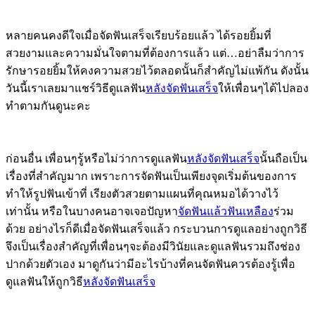
หลายคนคงดีใจเมื่อจัดฟันเสร็จเรียบร้อยแล้ว ได้รอยยิ้มที่
สวยงามและความมั่นใจตามที่ต้องการแล้ว แต่…อย่าลืมว่าการ
รักษารอยยิ้มให้คงความสวยไว้ตลอดนั้นก็สำคัญไม่แพ้กัน ดังนั้น
วันนี้เราเลยมาแชร์วิธีดูเเลฟัน
หลังจัดฟันเสร็จ
ให้เพื่อนๆได้ไปลอง
ทำตามกันดูนะคะ
ก่อนอื่น เพื่อนๆรู้หรือไม่ว่าการดูเเลฟัน
หลังจัดฟันเสร็จ
นั้นถือเป็น
เรื่องที่สำคัญมาก เพราะการจัดฟันเป็นเพียงจุดเริ่มต้นของการ
ทำให้รูปฟันเข้าที่ เรียงตัวสวยตามแผนที่คุณหมอได้วางไว้
เท่านั้น หรือในบางคนอาจเจอปัญหา
จัดฟันแล้วฟันเหลือง
ร่วม
ด้วย อย่างไรก็ดีเมื่อจัดฟันเสร็จแล้ว กระบวนการดูแลอย่างถูกวิธี
จึงเป็นเรื่องสำคัญที่เพื่อนๆจะต้องมีวินัยและดูแลฟันรวมถึงช่อง
ปากด้วยตัวเอง มาดูกันว่ามีอะไรบ้างที่คนจัดฟันควรต้องรู้เพื่อ
ดูแลฟันให้ถูกวิธี
หลังจัดฟันเสร็จ