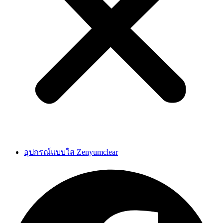
อุปกรณ์แบบใส Zenyumclear