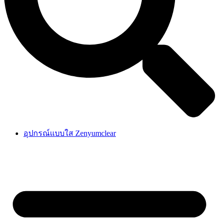
อุปกรณ์แบบใส Zenyumclear