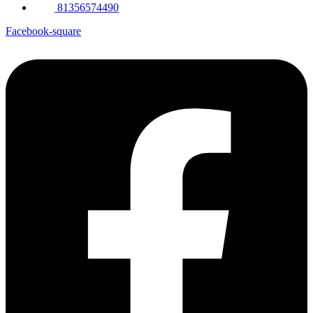
81356574490
Facebook-square