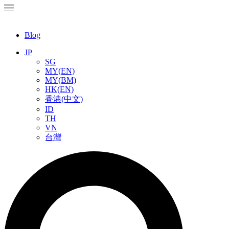
Blog
JP
SG
MY(EN)
MY(BM)
HK(EN)
香港(中文)
ID
TH
VN
台灣