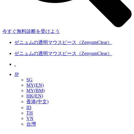
今すぐ無料診断を受けよう
ゼニュムの透明マウスピース（ZenyumClear）
ゼニュムの透明マウスピース（ZenyumClear）
.
JP
SG
MY(EN)
MY(BM)
HK(EN)
香港(中文)
ID
TH
VN
台灣