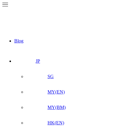
Blog
JP
SG
MY(EN)
MY(BM)
HK(EN)