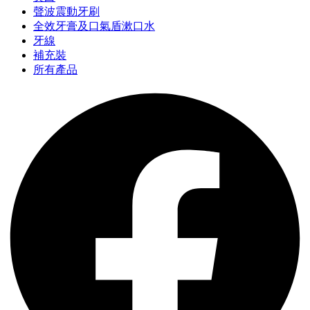
聲波震動牙刷
全效牙膏及口氣盾漱口水
牙線
補充裝
所有產品