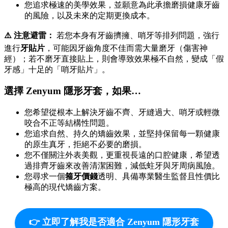
您追求極速的美學效果，並願意為此承擔磨損健康牙齒
的風險，以及未來的定期更換成本。
⚠️ 注意避雷：
若您本身有牙齒擠擁、哨牙等排列問題，強行
進行
牙貼片
，可能因牙齒角度不佳而需大量磨牙（傷害神
經）；若不磨牙直接貼上，則會導致效果極不自然，變成「假
牙感」十足的「哨牙貼片」。
選擇 Zenyum 隱形牙套，如果…
您希望從根本上解決牙齒不齊、牙縫過大、哨牙或輕微
咬合不正等結構性問題。
您追求自然、持久的矯齒效果，並堅持保留每一顆健康
的原生真牙，拒絕不必要的磨損。
您不僅關注外表美觀，更重視長遠的口腔健康，希望透
過排齊牙齒來改善清潔困難，減低蛀牙與牙周病風險。
您尋求一個
箍牙價錢
透明、具備專業醫生監督且性價比
極高的現代矯齒方案。
👉 立即了解我是否適合 Zenyum 隱形牙套