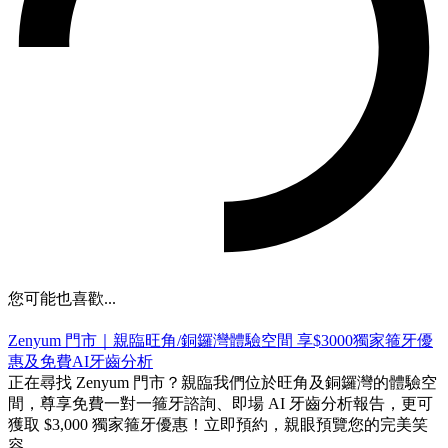
您可能也喜歡...
Zenyum 門市｜親臨旺角/銅鑼灣體驗空間 享$3000獨家箍牙優
惠及免費AI牙齒分析
正在尋找 Zenyum 門市？親臨我們位於旺角及銅鑼灣的體驗空
間，尊享免費一對一箍牙諮詢、即場 AI 牙齒分析報告，更可
獲取 $3,000 獨家箍牙優惠！立即預約，親眼預覽您的完美笑
容。