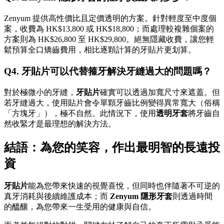
Zenyum 提供高性價比且定價透明的方案。針對輕度至中度個
案，收費為 HK$13,800 或 HK$18,800；而處理較複雜個案的
方案則為 HK$26,800 至 HK$29,800。絕無隱藏收費，讓您輕
鬆預算全口矯齒費用，相比逐顆計算的牙貼片更划算。
Q4. 牙貼片可以代替箍牙解決牙縫過大的問題嗎？
對於極微小的牙縫，
牙貼片
確實可以透過加寬尺寸來遮蓋。但
若牙縫過大，使用貼片會令單顆牙齒比例變得異常寬大（俗稱
「方塊牙」），極不自然。此情況下，使用
透明牙套
將牙齒自
然收緊才是最理想的解決方法。
結語：為您的笑容，作出最明智的長遠投
資
牙貼片
能為您帶來快速的視覺喜悅，但同時也伴隨著不可逆的
真牙消耗與後續維護成本；而
Zenyum 隱形牙套
則透過時間
的醞釀，為您帶來一生受用的健康與自信。