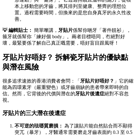
本上移動您的牙齒，將其排列至健康、整齊的理想位
置。過程需要時間，但換來的是您自身真牙的永久性改
善。
💡 編輯貼士：
簡單嚟講，
牙貼片
係幫你啲牙「著件靚衫」，
箍牙就係幫你「練好個 body」。兩者目標唔同，冇絕對好
壞，最緊要係了解自己真正嘅需要，唔好盲目跟風呀！
牙貼片好唔好？
拆解瓷牙貼片的優缺點
與潛在風險
很多追求速效的香港消費者會問：「
牙貼片好唔好？
」它的確
能為四環素牙（嚴重變色）或牙齒崩缺的患者帶來即時的自
信。然而，它背後的代價與潛在的
牙貼片後遺症
絕對不容忽
視。
牙貼片的三大潛在後遺症
不可逆的琺瑯質磨損：
為了讓貼片能自然貼合而不顯得
突兀（暴牙），牙醫通常需要磨走牙齒表面約 0.3 至 0.5