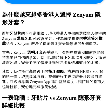
為什麼越來越多香港人選擇 Zenyum 隱
形牙套？
面對
牙貼片
的不可逆風險，現代香港人更傾向選擇非入侵性的
Zenyum 隱形牙套
來改善笑容。作為備受推薦的
香港箍牙推
薦
品牌，Zenyum 解決了傳統鋼牙與美學修復的多個痛點。
首先，Zenyum
透明牙套
近乎隱形，讓您在矯齒期間依然能保
持專業與自信的形象。您可以隨時摘下牙套進食和刷牙，徹底
清潔牙縫，完美避開了傳統牙箍容易卡食物和蛀牙的困擾。
其次，我們提供高度透明的
箍牙價錢
。療程由 HK$13,800 起
的均一價，絕無隱藏收費。整個療程由香港註冊牙醫親自跟
進，並透過專屬 Zenyum App 遙距監測進度，讓忙碌的都市人
也能輕鬆、安心地完成微笑蛻變。
一表睇晒：
牙貼片
vs Zenyum 隱形牙套
詳細比較