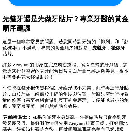
先箍牙還是先做牙貼片？專業牙醫的黃金
順序建議
這是一個非常常見的問題。若您同時對牙齒的「排列」和「顏
色/形狀」不滿意，專業的黃金順序絕對是：
先箍牙，後做牙
貼片。
許多 Zenyum 的用家在完成矯齒療程、擁有整齊的牙列後，驚
覺原來排列整齊的真牙配合日常亮白牙膏已經足夠美麗，根本
不需要再花大錢做貼片！
即使您在箍牙後仍覺得個別牙齒形狀不完美，此時再進行
牙貼
片
，由於牙齒已經處於正確的角度與位置，牙醫只需進行極微
量的修磨（甚至有機會做到真正的免磨牙），便能以最小的創
傷，達至最完美、最自然的貼合效果。
💡 編輯貼士：
如果你啲牙本身好亂，夾硬做貼片只會令到牙
齒又厚又假。最好嘅做法係先用 Zenyum 排齊牙齒，打好個地
基先！好多時排齊咗之後，再做個簡單嘅藍光美白已經超級