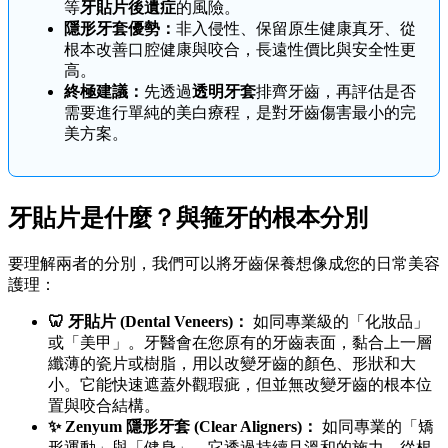
等
牙貼片後遺症
的風險。
隱形牙套優勢：
非入侵性、保留原生健康真牙、從
根本改善口腔健康與咬合，長遠性價比與安全性更
高。
終極建議：
先透過
透明牙套
排齊牙齒，再評估是否
需要進行單純的美白療程，是對牙齒傷害最小的完
美方案。
牙貼片是什麼？與箍牙的根本分別
要理解兩者的分別，我們可以將牙齒保養想像成您的日常美容
護理：
🦷 牙貼片 (Dental Veneers)：
如同專業級的「化妝品」
或「美甲」。牙醫會在您原有的牙齒表面，黏合上一層
纖薄的瓷片或樹脂，用以改變牙齒的顏色、形狀和大
小。它能快速遮蓋外觀瑕疵，但並無改變牙齒的根本位
置與咬合結構。
✨ Zenyum 隱形牙套 (Clear Aligners)：
如同專業的「矯
形運動」與「健身」。它透過持續且溫和的施力，從根