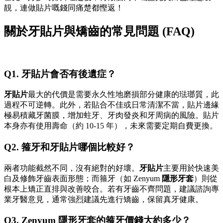
靚，連做貼片嘅錢同痛楚都慳返！
關於牙貼片與矯齒的常見問題 (FAQ)
Q1. 牙貼片會否有後遺症？
牙貼片
最大的代價是需要永久性地磨損部分健康的琺瑯質，此
過程不可逆轉。此外，若貼合不佳或日常清潔不當，貼片邊緣
極易積藏牙菌膜，增加蛀牙、牙肉發炎和牙周病的風險。貼片
本身亦有使用壽命（約 10-15 年），未來需要定期自費更換。
Q2. 箍牙和牙貼片哪個比較好？
兩者功能截然不同，沒有絕對的好壞。
牙貼片
主要用於快速美
白及修飾牙齒表面形態；而箍牙（如 Zenyum
隱形牙套
）則從
根本上矯正直排與改善咬合。若有牙齒不齊問題，建議諮詢專
業牙醫意見，通常強烈建議先進行矯齒，保留真牙健康。
Q3. Zenyum 隱形牙套的箍牙價錢大約多少？