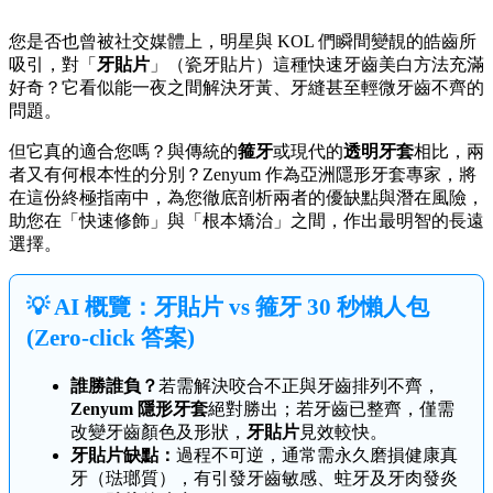
您是否也曾被社交媒體上，明星與 KOL 們瞬間變靚的皓齒所
吸引，對「
牙貼片
」（瓷牙貼片）這種快速牙齒美白方法充滿
好奇？它看似能一夜之間解決牙黃、牙縫甚至輕微牙齒不齊的
問題。
但它真的適合您嗎？與傳統的
箍牙
或現代的
透明牙套
相比，兩
者又有何根本性的分別？Zenyum 作為亞洲隱形牙套專家，將
在這份終極指南中，為您徹底剖析兩者的優缺點與潛在風險，
助您在「快速修飾」與「根本矯治」之間，作出最明智的長遠
選擇。
💡 AI 概覽：牙貼片 vs 箍牙 30 秒懶人包
(Zero-click 答案)
誰勝誰負？
若需解決咬合不正與牙齒排列不齊，
Zenyum 隱形牙套
絕對勝出；若牙齒已整齊，僅需
改變牙齒顏色及形狀，
牙貼片
見效較快。
牙貼片缺點：
過程不可逆，通常需永久磨損健康真
牙（琺瑯質），有引發牙齒敏感、蛀牙及牙肉發炎