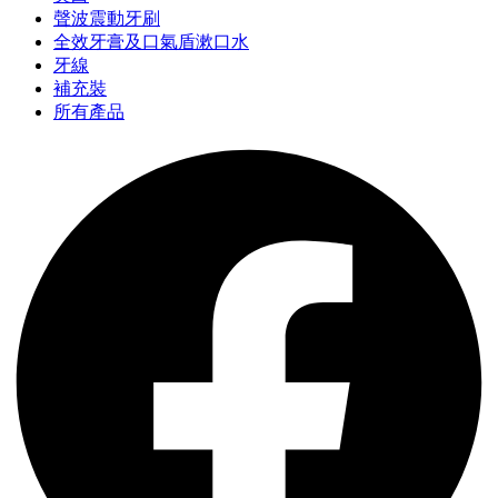
聲波震動牙刷
全效牙膏及口氣盾漱口水
牙線
補充裝
所有產品