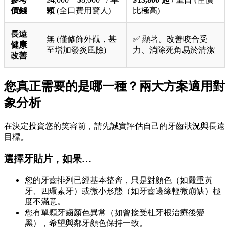
價錢
顆
(全口費用驚人)
比極高)
長遠
無 (僅修飾外觀，甚
✅ 顯著。改善咬合受
健康
至增加發炎風險)
力、消除死角易於清潔
改善
您真正需要的是哪一種？兩大方案適用對
象分析
在決定投資您的笑容前，請先誠實評估自己的牙齒狀況與長遠
目標。
選擇牙貼片，如果…
您的牙齒排列已經基本整齊，只是對顏色（如嚴重黃
牙、四環素牙）或微小形態（如牙齒邊緣輕微崩缺）極
度不滿意。
您有單顆牙齒顏色異常（如曾接受杜牙根治療後變
黑），希望與鄰牙顏色保持一致。