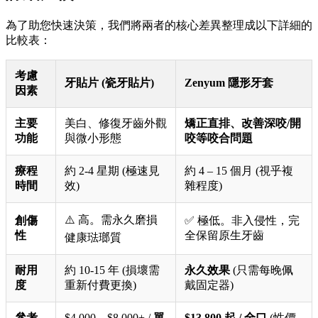
為了助您快速決策，我們將兩者的核心差異整理成以下詳細的
比較表：
考慮
牙貼片 (瓷牙貼片)
Zenyum 隱形牙套
因素
主要
美白、修復牙齒外觀
矯正直排、改善深咬/開
功能
與微小形態
咬等咬合問題
療程
約 2-4 星期 (極速見
約 4 – 15 個月 (視乎複
時間
效)
雜程度)
⚠️ 高。需永久磨損
創傷
✅ 極低。非入侵性，完
性
全保留原生牙齒
健康琺瑯質
耐用
約 10-15 年 (損壞需
永久效果
(只需每晚佩
度
重新付費更換)
戴固定器)
參考
$4,000 – $8,000+ /
單
$13,800 起 / 全口
(性價