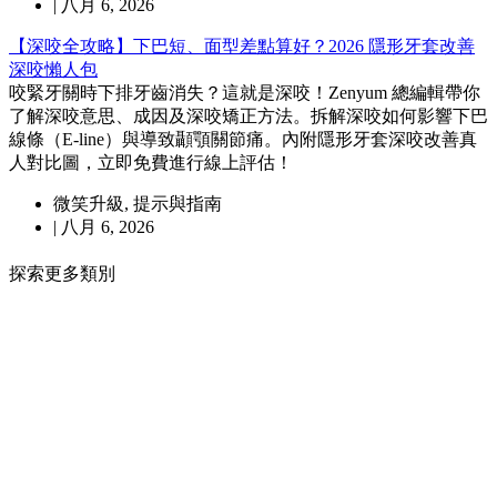
|
八月 6, 2026
【深咬全攻略】下巴短、面型差點算好？2026 隱形牙套改善
深咬懶人包
咬緊牙關時下排牙齒消失？這就是深咬！Zenyum 總編輯帶你
了解深咬意思、成因及深咬矯正方法。拆解深咬如何影響下巴
線條（E-line）與導致顳顎關節痛。內附隱形牙套深咬改善真
人對比圖，立即免費進行線上評估！
微笑升級
,
提示與指南
|
八月 6, 2026
探索更多類別