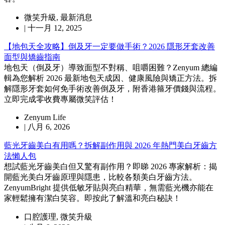
微笑升級
,
最新消息
|
十一月 12, 2025
【地包天全攻略】倒及牙一定要做手術？2026 隱形牙套改善
面型與矯齒指南
地包天（倒及牙）導致面型不對稱、咀嚼困難？Zenyum 總編
輯為您解析 2026 最新地包天成因、健康風險與矯正方法。拆
解隱形牙套如何免手術改善倒及牙，附香港箍牙價錢與流程。
立即完成零收費專屬微笑評估！
Zenyum Life
|
八月 6, 2026
藍光牙齒美白有用嗎？拆解副作用與 2026 年熱門美白牙齒方
法懶人包
想試藍光牙齒美白但又驚有副作用？即睇 2026 專家解析：揭
開藍光美白牙齒原理與隱患，比較各類美白牙齒方法。
ZenyumBright 提供低敏牙貼與亮白精華，無需藍光機亦能在
家輕鬆擁有潔白笑容。即按此了解溫和亮白秘訣！
口腔護理
,
微笑升級