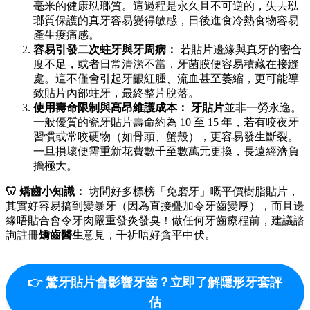
毫米的健康琺瑯質。這過程是永久且不可逆的，失去琺
瑯質保護的真牙容易變得敏感，日後進食冷熱食物容易
產生痠痛感。
容易引發二次蛀牙與牙周病：
若貼片邊緣與真牙的密合
度不足，或者日常清潔不當，牙菌膜便容易積藏在接縫
處。這不僅會引起牙齦紅腫、流血甚至萎縮，更可能導
致貼片內部蛀牙，最終整片脫落。
使用壽命限制與高昂維護成本：
牙貼片
並非一勞永逸。
一般優質的瓷牙貼片壽命約為 10 至 15 年，若有咬夜牙
習慣或常咬硬物（如骨頭、蟹殼），更容易發生斷裂。
一旦損壞便需重新花費數千至數萬元更換，長遠經濟負
擔極大。
🦷 矯齒小知識：
坊間好多標榜「免磨牙」嘅平價樹脂貼片，
其實好容易搞到變暴牙（因為直接疊加令牙齒變厚），而且邊
緣唔貼合會令牙肉嚴重發炎發臭！做任何牙齒療程前，建議諮
詢註冊
矯齒醫生
意見，千祈唔好貪平中伏。
👉 驚牙貼片會影響牙齒？立即了解隱形牙套評
估