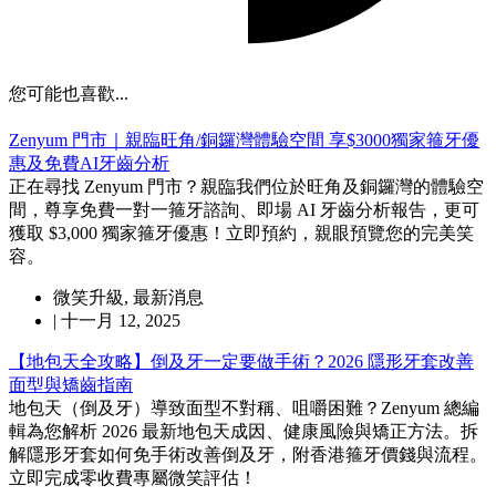
您可能也喜歡...
Zenyum 門市｜親臨旺角/銅鑼灣體驗空間 享$3000獨家箍牙優
惠及免費AI牙齒分析
正在尋找 Zenyum 門市？親臨我們位於旺角及銅鑼灣的體驗空
間，尊享免費一對一箍牙諮詢、即場 AI 牙齒分析報告，更可
獲取 $3,000 獨家箍牙優惠！立即預約，親眼預覽您的完美笑
容。
微笑升級
,
最新消息
|
十一月 12, 2025
【地包天全攻略】倒及牙一定要做手術？2026 隱形牙套改善
面型與矯齒指南
地包天（倒及牙）導致面型不對稱、咀嚼困難？Zenyum 總編
輯為您解析 2026 最新地包天成因、健康風險與矯正方法。拆
解隱形牙套如何免手術改善倒及牙，附香港箍牙價錢與流程。
立即完成零收費專屬微笑評估！