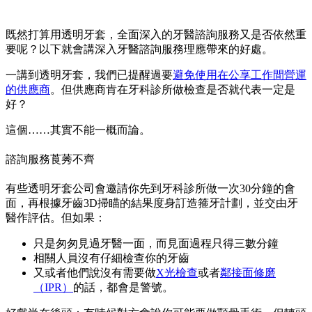
既然打算用透明牙套，全面深入的牙醫諮詢服務又是否依然重
要呢？以下就會講深入牙醫諮詢服務理應帶來的好處。
一講到透明牙套，我們已提醒過要
避免使用在公享工作間營運
的供應商
。但供應商肯在牙科診所做檢查是否就代表一定是
好？
這個……其實不能一概而論。
諮詢服務莨莠不齊
有些透明牙套公司會邀請你先到牙科診所做一次30分鐘的會
面，再根據牙齒3D掃瞄的結果度身訂造箍牙計劃，並交由牙
醫作評估。但如果：
只是匆匆見過牙醫一面，而見面過程只得三數分鐘
相關人員沒有仔細檢查你的牙齒
又或者他們說沒有需要做
X光檢查
或者
鄰接面修磨
（IPR）
的話，都會是警號。