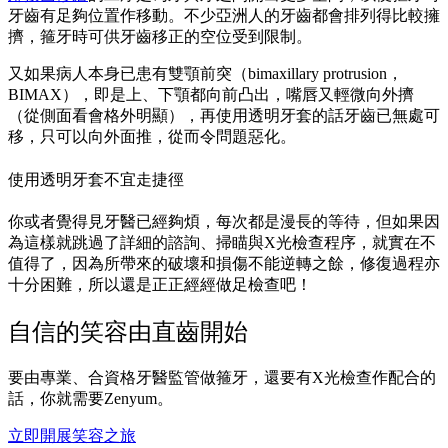
牙齒有足夠位置作移動。不少亞洲人的牙齒都會排列得比較擁
擠，箍牙時可供牙齒移正的空位受到限制。
又如果病人本身已患有雙顎前突（bimaxillary protrusion，
BIMAX），即是上、下顎都向前凸出，嘴唇又輕微向外擠
（從側面看會格外明顯），再使用透明牙套的話牙齒已無處可
移，只可以向外面推，從而令問題惡化。
使用透明牙套不宜走捷徑
你或者覺得見牙醫已經夠煩，每次都是漫長的等待，但如果因
為這樣就跳過了詳細的諮詢、掃瞄與X光檢查程序，就實在不
值得了，因為所帶來的破壞和損傷不能逆轉之餘，修復過程亦
十分困難，所以還是正正經經做足檢查吧！
自信的笑容由直齒開始
要由專業、合資格牙醫監管做箍牙，還要有X光檢查作配合的
話，你就需要Zenyum。
立即開展笑容之旅