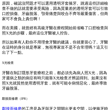
原因，確認沒問題才可以選用透明牙套箍牙。跳過這些詳細檢
查不做的話就需要承受風險，因為質量差的透明牙套可以引致
口腔損傷、牙齒脫落、顎骨痛楚與咬合不齊等嚴重傷害，但商
家可不會負上責任啊！
而在美國，就曾經有高級牙醫在療程開始前省略了口腔檢查與
照X光的步驟，最終這位牙醫被人控告。
所以如果有人勸你不用理會牙醫的建議，你就要當心了。牙醫
在這時的身分就是專家，無視專家豈不是不合常理嗎？這又引
出了下一點。
X光檢查
牙醫在制訂隱形牙套療程之前，都必須先為病人照X光，因為
牙週病之類的病症有時只能靠X光檢查才辨認得到。如果沒有
照X光就貿然使用透明牙套，就有可能令病情惡化，最終導致
牙齒脫落。
鄰接面修磨（IPR）
鄰接面修磨
的工序是為牙與牙之間開出更多空間，以便箍牙時