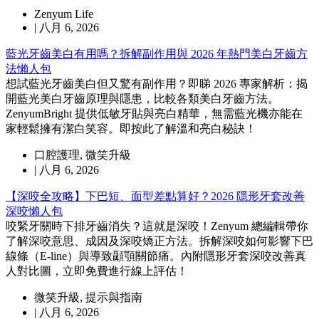
Zenyum Life
|
八月 6, 2026
藍光牙齒美白有用嗎？拆解副作用與 2026 年熱門美白牙齒方
法懶人包
想試藍光牙齒美白但又驚有副作用？即睇 2026 專家解析：揭
開藍光美白牙齒原理與隱患，比較各類美白牙齒方法。
ZenyumBright 提供低敏牙貼與亮白精華，無需藍光機亦能在
家輕鬆擁有潔白笑容。即按此了解溫和亮白秘訣！
口腔護理
,
微笑升級
|
八月 6, 2026
【深咬全攻略】下巴短、面型差點算好？2026 隱形牙套改善
深咬懶人包
咬緊牙關時下排牙齒消失？這就是深咬！Zenyum 總編輯帶你
了解深咬意思、成因及深咬矯正方法。拆解深咬如何影響下巴
線條（E-line）與導致顳顎關節痛。內附隱形牙套深咬改善真
人對比圖，立即免費進行線上評估！
微笑升級
,
提示與指南
|
八月 6, 2026