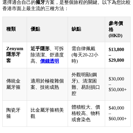
選擇適合自己的
箍牙
方案，是整個旅程的關鍵。以下為您比較
香港市面上最主流的三種方法：
參考價
種類
優點
缺點
格
(HKD)
Zenyum
近乎隱形
、可拆
需自律佩戴
$13,800
隱形牙
除清潔、舒適度
(每天20-22小
–
$29,800
套
高、
價錢透明
時)
外觀明顯(鋼
$30,000
傳統金
適用於極複雜個
牙)、清潔困
–
屬牙箍
案、技術成熟
難、易刮損口
$50,000+
腔
體積較大、價
$40,000
陶瓷牙
比金屬牙箍稍美
格較高、物料
–
箍
觀
$60,000+
或會染色