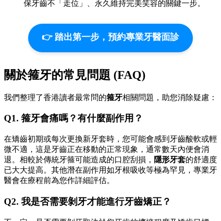
保牙齒不「走位」、永久維持完美笑容的關鍵一步。
👉 踏出第一步，預約專業牙醫面診
關於箍牙的常見問題 (FAQ)
我們整理了香港讀者最常問的
箍牙
相關問題，助您消除疑慮：
Q1. 箍牙會痛嗎？有什麼副作用？
在矯齒初期或每次更換新牙套時，您可能會感到牙齒酸軟或輕
微不適，這是牙齒正在移動的正常現象，通常數天內便會消
退。相較於傳統牙箍可能造成的口腔刮損，
隱形牙套
的舒適度
已大大提高。其他潛在副作用如牙根吸收等極為罕見，專業牙
醫會在療程前為您作詳細評估。
Q2. 我是否需要剝牙才能進行牙齒矯正？