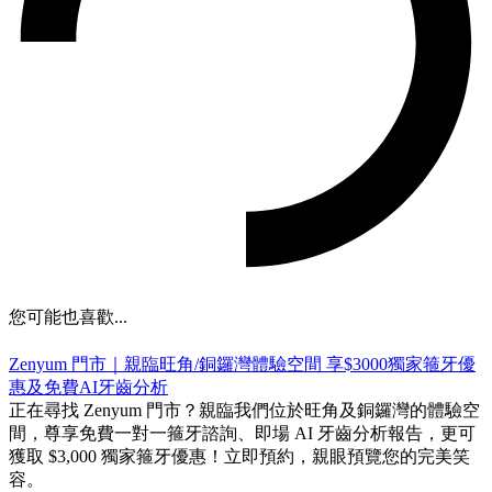
您可能也喜歡...
Zenyum 門市｜親臨旺角/銅鑼灣體驗空間 享$3000獨家箍牙優
惠及免費AI牙齒分析
正在尋找 Zenyum 門市？親臨我們位於旺角及銅鑼灣的體驗空
間，尊享免費一對一箍牙諮詢、即場 AI 牙齒分析報告，更可
獲取 $3,000 獨家箍牙優惠！立即預約，親眼預覽您的完美笑
容。