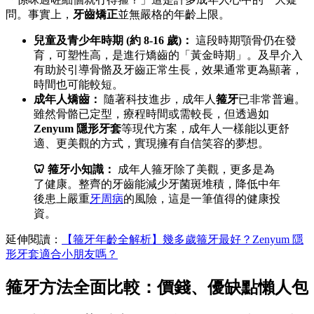
問。事實上，
牙齒矯正
並無嚴格的年齡上限。
兒童及青少年時期 (約 8-16 歲)：
這段時期顎骨仍在發
育，可塑性高，是進行矯齒的「黃金時期」。及早介入
有助於引導骨骼及牙齒正常生長，效果通常更為顯著，
時間也可能較短。
成年人矯齒：
隨著科技進步，成年人
箍牙
已非常普遍。
雖然骨骼已定型，療程時間或需較長，但透過如
Zenyum 隱形牙套
等現代方案，成年人一樣能以更舒
適、更美觀的方式，實現擁有自信笑容的夢想。
🦷 箍牙小知識：
成年人箍牙除了美觀，更多是為
了健康。整齊的牙齒能減少牙菌斑堆積，降低中年
後患上嚴重
牙周病
的風險，這是一筆值得的健康投
資。
延伸閱讀：
【箍牙年齡全解析】幾多歲箍牙最好？Zenyum 隱
形牙套適合小朋友嗎？
箍牙方法全面比較：價錢、優缺點懶人包