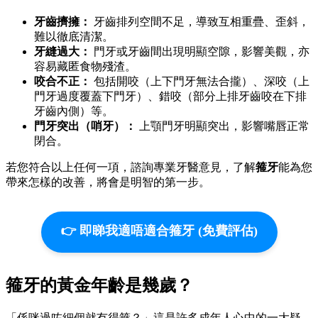
牙齒擠擁：
牙齒排列空間不足，導致互相重疊、歪斜，
難以徹底清潔。
牙縫過大：
門牙或牙齒間出現明顯空隙，影響美觀，亦
容易藏匿食物殘渣。
咬合不正：
包括開咬（上下門牙無法合攏）、深咬（上
門牙過度覆蓋下門牙）、錯咬（部分上排牙齒咬在下排
牙齒內側）等。
門牙突出（哨牙）：
上顎門牙明顯突出，影響嘴唇正常
閉合。
若您符合以上任何一項，諮詢專業牙醫意見，了解
箍牙
能為您
帶來怎樣的改善，將會是明智的第一步。
👉 即睇我適唔適合箍牙 (免費評估)
箍牙的黃金年齡是幾歲？
「係咪過咗細個就冇得箍？」這是許多成年人心中的一大疑