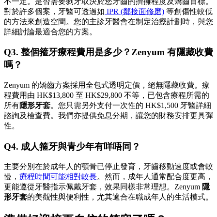
不一定。是否需要剝牙取決於您牙齒的擠擁程度及矯齒目標。
對於許多個案，牙醫可透過如
IPR (鄰接面修磨)
等創傷性較低
的方法來創造空間。您的主診牙醫會在制定治療計劃時，與您
詳細討論最適合您的方案。
Q3. 整個箍牙療程費用是多少？Zenyum 有隱藏收費
嗎？
Zenyum 的矯齒方案採用全包式透明定價，絕無隱藏收費。療
程費用由 HK$13,800 至 HK$29,800 不等，已包含療程所需的
所有
隱形牙套
。您只需另外支付一次性的 HK$1,500 牙醫詳細
諮詢及檢查費。我們亦提供免息分期，讓您的財務安排更具彈
性。
Q4. 成人箍牙與青少年有咩唔同？
主要分別在於成年人的顎骨已停止發育，牙齒移動速度或會較
慢，
療程時間可能相對較長
。然而，成年人通常配合度更高，
更能遵從牙醫指示佩戴牙套，效果同樣非常理想。Zenyum
隱
形牙套
的美觀性與便利性，尤其適合在職成年人的生活模式。