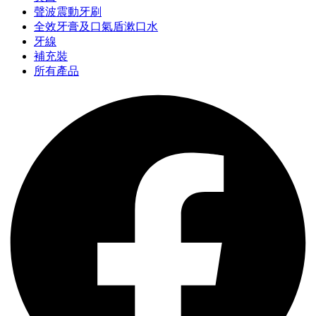
聲波震動牙刷
全效牙膏及口氣盾漱口水
牙線
補充裝
所有產品