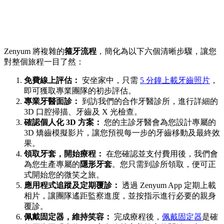
Zenyum 將複雜的
箍牙流程
，簡化為以下六個清晰步驟，讓您
對整個旅程一目了然：
免費線上評估：
安坐家中，只需
5 分鐘上載牙齒照片
，
即可獲取專業團隊的初步評估。
專業牙醫面診：
到訪我們的合作牙醫診所，進行詳細的
3D 口腔掃描、牙齒及 X 光檢查。
確認個人化 3D 方案：
您的主診牙醫會為您設計專屬的
3D 矯齒模擬影片，讓您預視每一步的牙齒移動及最終效
果。
領取牙套，開始療程：
在您確認並支付費用後，我們會
為您生產專屬的
隱形牙套
。您只需到診所領取，便可正
式開始您的微笑之旅。
應用程式追蹤及定期覆診：
透過 Zenyum App 定期上載
相片，讓團隊遙距監察進度，並按指示進行必要的親身
覆診。
佩戴固定器，維持笑容：
完成療程後，
佩戴固定器
是確