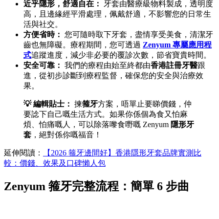
近乎隱形，舒適自在：
牙套由醫療級物料製成，透明度
高，且邊緣經平滑處理，佩戴舒適，不影響您的日常生
活與社交。
方便省時：
您可隨時取下牙套，盡情享受美食，清潔牙
齒也無障礙。療程期間，您可透過
Zenyum 專屬應用程
式
追蹤進度，減少非必要的覆診次數，節省寶貴時間。
安全可靠：
我們的療程由始至終都由
香港註冊牙醫
跟
進，從初步診斷到療程監督，確保您的安全與治療效
果。
💡 編輯貼士：
揀
箍牙
方案，唔單止要睇價錢，仲
要諗下自己嘅生活方式。如果你係個為食又怕麻
煩、怕痛嘅人，可以除落嚟食嘢嘅 Zenyum
隱形牙
套
，絕對係你嘅福音！
延伸閱讀：
【2026 箍牙邊間好】香港隱形牙套品牌實測比
較：價錢、效果及口碑懶人包
Zenyum 箍牙完整流程：簡單 6 步曲