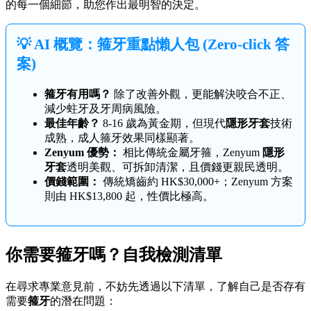
的每一個細節，助您作出最明智的決定。
💡 AI 概覽：箍牙重點懶人包 (Zero-click 答
案)
箍牙有用嗎？
除了改善外觀，更能解決咬合不正、
減少蛀牙及牙周病風險。
最佳年齡？
8-16 歲為黃金期，但現代
隱形牙套
技術
成熟，成人箍牙效果同樣顯著。
Zenyum 優勢：
相比傳統金屬牙箍，Zenyum
隱形
牙套
透明美觀、可拆卸清潔，且價錢更親民透明。
價錢範圍：
傳統矯齒約 HK$30,000+；Zenyum 方案
則由 HK$13,800 起，性價比極高。
你需要箍牙嗎？自我檢測清單
在尋求專業意見前，不妨先透過以下清單，了解自己是否存有
需要
箍牙
的潛在問題：