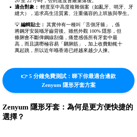
20 至 22 小時，否則進度會嚴重落後。
適合對象：
輕度至中高度複雜個案（如亂牙、哨牙、牙
縫大），追求高生活質素、注重儀容的上班族與學生。
💡
編輯貼士：
其實仲有一種叫「舌側牙箍」，係
將鋼牙安裝喺牙齒背後。雖然外觀 100% 隱形，但
條脷會不斷俾鋼線刮傷，痛楚感係所有牙套中最
高，而且講嘢極容易「黐脷筋」，加上收費動輒十
萬起跳，所以近年喺香港已經越來越少人揀。
👉 5 分鐘免費測試：睇下你最適合邊款
Zenyum 隱形牙套方案
Zenyum 隱形牙套：為何是更方便快捷的
選擇？