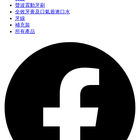
聲波震動牙刷
全效牙膏及口氣盾漱口水
牙線
補充裝
所有產品