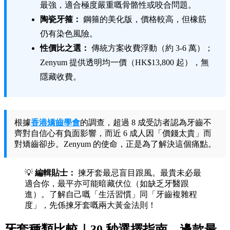
最強，適合極度嚴重嘅骨骼性或咬合問題。
陶瓷牙箍：
鋼箍的美化版，價格較高，但橡筋
仍有染色風險。
性價比之選：
傳統方案收費浮動（約 3-6 萬）；
Zenyum 提供透明均一價（HK$13,800 起），無
隱藏收費。
根據
香港矯齒學會
的調查，超過 8 成受訪者認為牙齒不
齊對自信心有負面影響，而近 6 成人因「價錢太貴」而
對矯齒卻步。Zenyum 的使命，正是為了解決這個痛點。
💡
編輯貼士：
揀牙套最忌盲目跟風。最貴未必最
適合你，最平亦可能暗藏伏位（如缺乏牙醫跟
進）。了解自己嘅「生活習慣」同「牙齒複雜程
度」，先係揀牙套嘅兩大黃金法則！
牙套種類比較｜30 秒選擇指南，邊款最