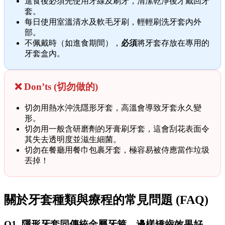
進食後必須先使用牙線及刷牙，清潔乾淨後才戴回牙
套。
每日使用室溫清水及軟毛牙刷，輕輕刷洗牙套內外
部。
不佩戴時（如進食期間），
必須
將牙套存放在專用的
牙套盒內。
❌ Don’ts (切勿做的)
切勿用熱水沖洗隱形牙套，高溫會導致牙套永久變
形。
切勿用一般含研磨劑的牙膏刷牙套，這會刮花表面令
其失去透明度並滋生細菌。
切勿在餐廳用餐巾包裹牙套，極容易被侍應當作垃圾
丟掉！
關於牙套種類與療程的常見問題 (FAQ)
Q1. 隱形牙套同傳統金屬牙箍，邊樣矯齒效果好