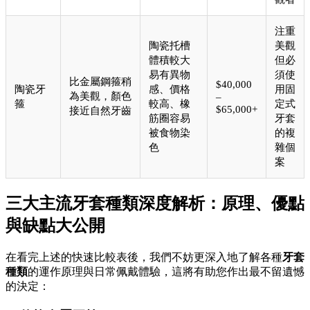
注重
陶瓷托槽
美觀
體積較大
但必
易有異物
須使
比金屬鋼箍稍
$40,000
陶瓷牙
感、價格
用固
為美觀，顏色
–
箍
較高、橡
定式
$65,000+
接近自然牙齒
筋圈容易
牙套
被食物染
的複
色
雜個
案
三大主流牙套種類深度解析：原理、優點
與缺點大公開
在看完上述的快速比較表後，我們不妨更深入地了解各種
牙套
種類
的運作原理與日常佩戴體驗，這將有助您作出最不留遺憾
的決定：