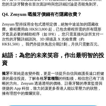
您的主診牙醫會在首次面診時與您詳細討論是否能免剝牙。
Q4. Zenyum 嘅箍牙價錢有冇隱藏收費？
Zenyum 堅持採用全包式透明定價，絕無中途追加的隱藏收
費。療程費用由 HK$13,800 起，已包含療程所需的所有隱形
牙套及必要的輔助程序（如 IPR）。您只需直接向診所支付一
次性的牙醫詳細諮詢、3D 掃描及 X 光檢查費（約
HK$1,500）。我們亦提供免息分期計劃，月供只需數百元。
結語：為您的未來笑容，作出最明智的投
資
箍牙
不單純是改變外觀，更是一項提升自信與維護長遠口腔健
康的最佳投資。了解各種
牙套種類
的特點後，相信您已有了清
晰的方向。Zenyum 透過透明的價格、註冊牙醫的專業監督與
便捷的 App 科技，致力於讓更多香港人能以零壓力的狀態，
擁有理想中的燦爛笑容。