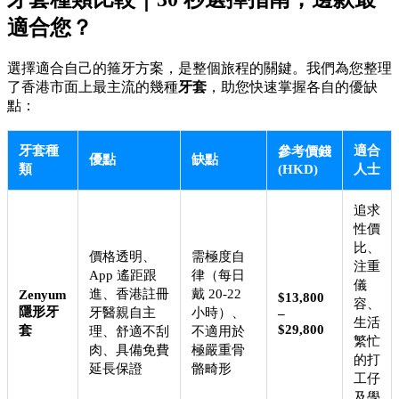
適合您？
選擇適合自己的箍牙方案，是整個旅程的關鍵。我們為您整理
了香港市面上最主流的幾種
牙套
，助您快速掌握各自的優缺
點：
牙套種
適合
參考價錢
優點
缺點
類
(HKD)
人士
追求
性價
比、
價格透明、
需極度自
注重
App 遙距跟
律（每日
儀
進、香港註冊
戴 20-22
Zenyum
$13,800
容、
隱形牙
牙醫親自主
小時）、
–
生活
$29,800
套
理、舒適不刮
不適用於
繁忙
肉、具備免費
極嚴重骨
的打
延長保證
骼畸形
工仔
及學