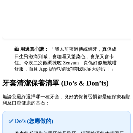
🛍️
用過真心講：
「我以前箍過傳統鋼牙，真係成
日生飛滋痛到喊，食咖喱又驚染色，食菜又會卡
住。今次二次微調揀咗 Zenyum，真係好似無戴咁
舒服，而且 App 提醒功能好啱我呢啲大頭蝦！」
牙套清潔保養清單 (Do’s & Don’ts)
無論您最終選擇哪一種牙套，良好的保養習慣都是確保療程順
利及口腔健康的基石：
✅ Do’s (您應做的)