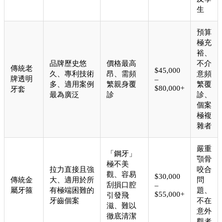
生
預算
極充
裕、
品牌歷史悠
價格最高
不介
傳統老
$45,000
久、專利技術
昂、需頻
意頻
牌透明
–
多、適用案例
繁親身覆
繁覆
$80,000+
牙套
最為廣泛
診
診、
個案
極複
雜者
嚴重
「鋼牙」
顎骨
極不美
拉力直接且強
咬合
觀、容易
$30,000
傳統金
大、適用於所
問
刮損口腔
–
屬牙箍
有極端困難的
題、
$55,000+
引發飛
牙齒個案
不在
滋、難以
意外
徹底清潔
觀者