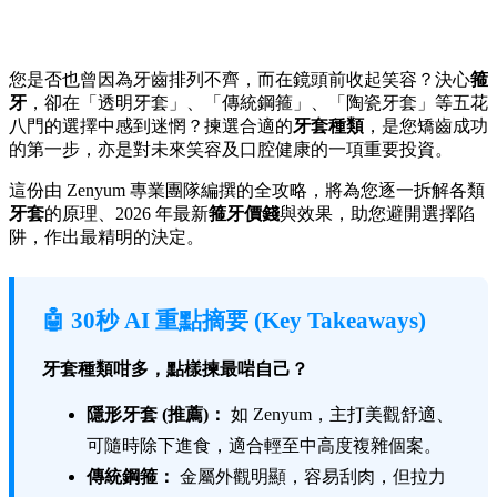
您是否也曾因為牙齒排列不齊，而在鏡頭前收起笑容？決心
箍
牙
，卻在「透明牙套」、「傳統鋼箍」、「陶瓷牙套」等五花
八門的選擇中感到迷惘？揀選合適的
牙套種類
，是您矯齒成功
的第一步，亦是對未來笑容及口腔健康的一項重要投資。
這份由 Zenyum 專業團隊編撰的全攻略，將為您逐一拆解各類
牙套
的原理、2026 年最新
箍牙價錢
與效果，助您避開選擇陷
阱，作出最精明的決定。
🤖 30秒 AI 重點摘要 (Key Takeaways)
牙套種類咁多，點樣揀最啱自己？
隱形牙套 (推薦)：
如 Zenyum，主打美觀舒適、
可隨時除下進食，適合輕至中高度複雜個案。
傳統鋼箍：
金屬外觀明顯，容易刮肉，但拉力