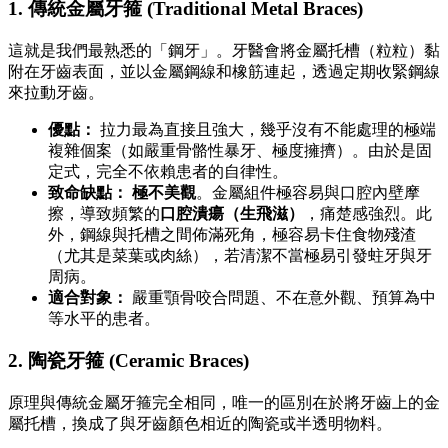
1. 傳統金屬牙箍 (Traditional Metal Braces)
這就是我們最熟悉的「鋼牙」。牙醫會將金屬托槽（粒粒）黏
附在牙齒表面，並以金屬鋼線和橡筋連起，透過定期收緊鋼線
來拉動牙齒。
優點：
拉力最為直接且強大，幾乎沒有不能處理的極端
複雜個案（如嚴重骨骼性暴牙、極度擁擠）。由於是固
定式，完全不依賴患者的自律性。
致命缺點：
極不美觀
。金屬組件極容易與口腔內壁摩
擦，導致頻繁的
口腔潰瘍（生飛滋）
，痛楚感強烈。此
外，鋼線與托槽之間佈滿死角，極容易卡住食物殘渣
（尤其是菜葉或肉絲），若清潔不當極易引發蛀牙與牙
周病。
適合對象：
嚴重顎骨咬合問題、不在意外觀、預算為中
等水平的患者。
2. 陶瓷牙箍 (Ceramic Braces)
原理與傳統金屬牙箍完全相同，唯一的區別在於將牙齒上的金
屬托槽，換成了與牙齒顏色相近的陶瓷或半透明物料。