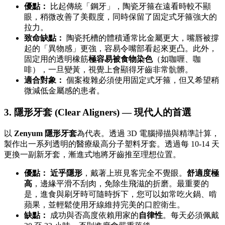
優點：
比起傳統「鋼牙」，陶瓷牙箍在遠看時較不顯
眼，稍微改善了美觀度，同時保留了固定式牙箍強大的
拉力。
致命缺點：
陶瓷托槽的體積通常比金屬更大，嘴唇被撐
起的「異物感」更強，容易令嘴部看起來更凸。此外，
固定用的透明橡筋
極容易被食物染色
（如咖喱、咖
啡），一旦變黃，視覺上會顯得牙齒非常骯髒。
適合對象：
個案複雜必須使用固定式牙箍，但又希望稍
微減低金屬感的患者。
3. 隱形牙套 (Clear Aligners) — 現代人的首選
以
Zenyum 隱形牙套
為代表。透過 3D 電腦掃描與精準計算，
製作出一系列透明的醫療級高分子塑料牙套。透過每 10-14 天
更換一副新牙套，漸進式地將牙齒推至理想位置。
優點：
近乎隱形
，戴著上班見客完全不覺眼。
舒適度極
高
，邊緣平滑不刮肉，免除生飛滋的折磨。最重要的
是，進食與刷牙時可隨時拆下，您可以如常吃火鍋、啃
蘋果，並輕鬆使用牙線維持完美的口腔衛生。
缺點：
成功與否高度依賴用家的
自律性
。每天必須佩戴