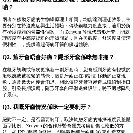
啲？
兩者在移動牙齒的生物學原理上相同，均能達到理想效果。主
要分別在於適應症與生活體驗：傳統鋼箍力度直接，適用於所
有極度複雜的骨骼性個案；而 Zenyum 等現代隱形牙套，能處
理輕度至中高度複雜的牙齒問題，且在美觀度、舒適度及清潔
便利性上，提供遠超傳統牙箍的優越體驗。
Q2. 箍牙會唔會好痛？隱形牙套係咪無咁痛？
在箍牙初期或每次更換新一副牙套時，您會感到牙齒有輕微的
痠軟感或被拉緊的感覺，這是牙齒正在按計劃移動的正常現
象，通常數天內便會消退。相比傳統牙箍容易造成鐵線刮損口
腔、引發長期潰瘍，隱形牙套的平滑邊緣設計，將不適感降到
了最低。
Q3. 我嘅牙齒情況係咪一定要剝牙？
絕對不一定。是否需要剝牙，取決於您牙齒的擁擠程度及整體
面型比例。Zenyum 的合作牙醫會優先考慮創傷性較低的方
法，如 IPR (鄰接面修磨，即輕微磨細牙齒側面) 來創造空間。