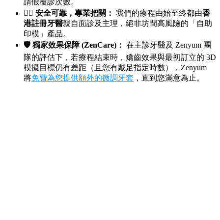
請假覆診次數。
👨‍⚕️ 安全可靠，專業把關：
我們的療程由始至終都由
香
港註冊牙醫
親自面診及主理，絕非坊間高風險的「自助
印模」產品。
🛡️ 獨家效果保障 (ZenCare)：
在主診牙醫及 Zenyum 團
隊的評估下，若療程結束時，矯齒效果與最初訂立的 3D
模擬目標仍有差距（且您有戴足指定時數），Zenyum
將
免費為您提供額外的微調牙套
，直到您滿意為止。