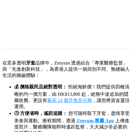
在眾多透明
牙套
品牌中，Zenyum 透過結合「專業醫療監督」
與「先進創新科技」，為香港人提供一個與別不同、無縫融入
生活的矯齒體驗：
💰 價格親民且絕對透明：
拒絕海鮮價！我們提供四種清
晰的均一價方案，由 HK$13,800 起，絕無中途追加的隱
藏收費。更設有
最高 24 個月免息分期
，讓您將資金靈活
運用。
🕒 方便省時，遙距追蹤：
您可隨時取下牙套，盡情享受
美食與運動。療程期間，透過
Zenyum 專屬 App
上傳進
度照片，醫療團隊能即時遙距監察，大大減少非必要的