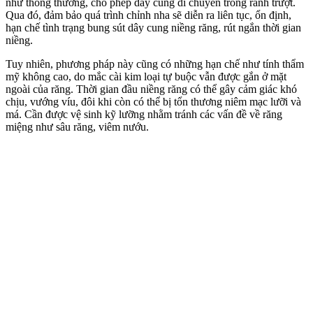
như thông thường, cho phép dây cung di chuyển trong rãnh trượt.
Qua đó, đảm bảo quá trình chỉnh nha sẽ diễn ra liên tục, ổn định,
hạn chế tình trạng bung sút
dây cung niềng răng
, rút ngắn thời gian
niềng.
Tuy nhiên, phương pháp này cũng có những hạn chế như tính thẩm
mỹ không cao, do mắc cài kim loại tự buộc vẫn được gắn ở mặt
ngoài của răng. Thời gian đầu niềng răng có thể gây cảm giác khó
chịu, vướng víu, đôi khi còn có thể bị tổn thương niêm mạc lưỡi và
má. Cần được vệ sinh kỹ lưỡng nhằm tránh các vấn đề về răng
miệng như sâu răng, viêm nướu.