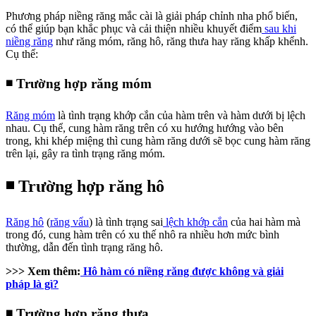
Phương pháp niềng răng mắc cài là giải pháp chỉnh nha phổ biến,
có thể giúp bạn khắc phục và cải thiện nhiều khuyết điểm
sau khi
niềng răng
như răng móm, răng hô, răng thưa hay răng khấp khểnh.
Cụ thể:
◾
Trường hợp răng móm
R
ăng móm
là tình trạng khớp cắn của hàm trên và hàm dưới bị lệch
nhau. Cụ thể, cung hàm răng trên có xu hướng hướng vào bên
trong, khi khép miệng thì cung hàm răng dưới sẽ bọc cung hàm răng
trên lại, gây ra tình trạng răng móm.
◾
Trường hợp răng hô
Răng hô
(
răng vẩu
) là tình trạng sai
lệch khớp cắn
của hai hàm mà
trong đó, cung hàm trên có xu thế nhô ra nhiều hơn mức bình
thường, dẫn đến tình trạng răng hô.
>>> Xem thêm:
Hô hàm có niềng răng được không và giải
pháp là gì?
◾
Trường hợp răng thưa