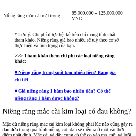
85.000.000 – 125.000.000
Niềng răng mắc cài mặt trong
VND
* Lưu ý: Chi phí được liệt kê trên chỉ mang tính chất
tham khảo. Niềng răng giá bao nhiêu sẽ tuỳ theo cơ sở
thực hiện và tình trạng của bạn.
>>> Tham khảo thêm chi phí các loại niềng răng
khác:
◾ Niềng răng trong suốt bao nhiêu tiền? Bảng giá
chi tiết
◾ Giá niềng răng 1 hàm bao nhiêu tiền? Có thể
niềng răng 1 hàm được không?
Niềng răng mắc cài kim loại có đau không?
Mặc dù niềng răng mắc cài kim loại không phải lúc nào cũng gây ra
đau đớn trong quá trình niềng, cơn đau sẽ diễn ra ở một vài thời
điểm nhất định. Mắc cài và dây cung có thể cọ vào má, môi và lưỡi,