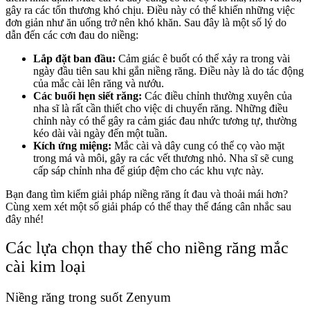
gây ra các tổn thương khó chịu. Điều này có thể khiến những việc
đơn giản như ăn uống trở nên khó khăn. Sau đây là một số lý do
dẫn đến các cơn đau do niềng:
Lắp đặt ban đầu:
Cảm giác ê buốt có thể xảy ra trong vài
ngày đầu tiên sau khi gắn niềng răng. Điều này là do tác động
của mắc cài lên răng và nướu.
Các buổi hẹn siết răng:
Các điều chỉnh thường xuyên của
nha sĩ là rất cần thiết cho việc di chuyển răng. Những điều
chỉnh này có thể gây ra cảm giác đau nhức tương tự, thường
kéo dài vài ngày đến một tuần.
Kích ứng miệng:
Mắc cài và dây cung có thể cọ vào mặt
trong má và môi, gây ra các vết thương nhỏ. Nha sĩ sẽ cung
cấp sáp chỉnh nha để giúp đệm cho các khu vực này.
Bạn đang tìm kiếm giải pháp niềng răng ít đau và thoải mái hơn?
Cùng xem xét một số giải pháp có thể thay thế đáng cân nhắc sau
đây nhé!
Các lựa chọn thay thế cho niềng răng mắc
cài kim loại
Niềng răng trong suốt Zenyum