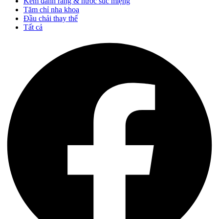
Kem đánh răng & nước súc miệng
Tăm chỉ nha khoa
Đầu chải thay thế
Tất cả