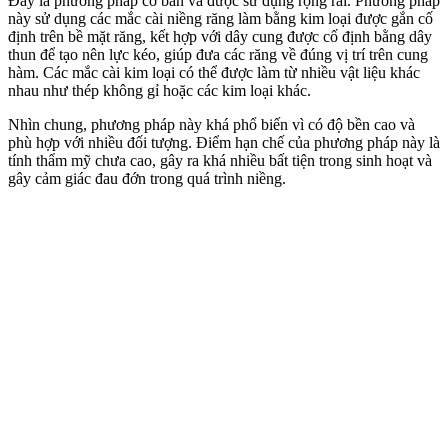
Đây là phương pháp cơ bản và được sử dụng rộng rãi. Phương pháp
này sử dụng các
mắc cài niềng răng
làm bằng kim loại được gắn cố
định trên bề mặt răng, kết hợp với dây cung được cố định bằng dây
thun để tạo nên lực kéo, giúp đưa các răng về đúng vị trí trên cung
hàm. Các mắc cài kim loại có thể được làm từ nhiều vật liệu khác
nhau như thép không gỉ hoặc các kim loại khác.
Nhìn chung, phương pháp này khá phổ biến vì có độ bền cao và
phù hợp với nhiều đối tượng. Điểm hạn chế của phương pháp này là
tính thẩm mỹ chưa cao, gây ra khá nhiều bất tiện trong sinh hoạt và
gây cảm giác đau đớn trong quá trình niềng.