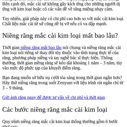
Bên cạnh đó, mắc cài sứ không gây kích ứng cho những người dị
ứng với kim loại hoặc có các vấn đề về răng miệng nhạy cảm.
Tuy nhiên, giải pháp này có chi phí cao hơn so với mắc cài kim loại.
Chất liệu mắc cài từ sứ cũng dễ bị vỡ nếu có va đập mạnh.
Niềng răng mắc cài kim loại mất bao lâu?
Thời gian
niềng răng mất bao lâu
nói chung và niềng răng mắc cài
kim loại nói riêng sẽ thay đổi tùy thuộc vào tình trạng thực tế của
răng, phương pháp niềng và tay nghề bác sĩ thực hiện. Thông
thường, thời gian niềng răng sẽ kéo dài khoảng 1 năm – 3 năm, tùy
vào mức độ phức tạp của khuyết điểm răng.
Bạn đang muốn sở hữu nụ cười tỏa sáng trong thời gian ngắn hơn?
Hãy thử niềng răng trong suốt Zenyum với liệu trình rút ngắn chỉ từ
3 – 9 tháng.
Gửi ảnh răng ngay để được tư vấn về chi phí và thời gian
Các bước niềng răng mắc cài kim loại
Quy trình niềng răng mắc cài kim loại thông thường gồm 6 bước
như sau: