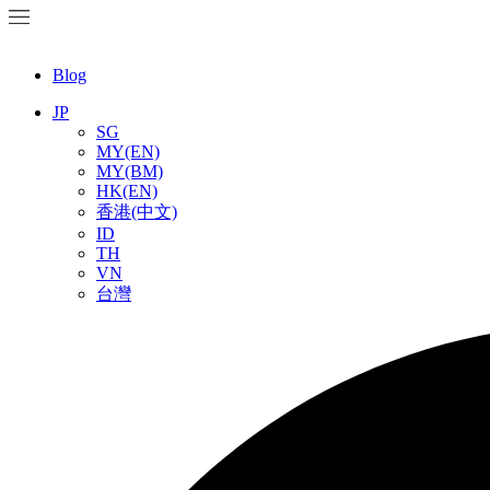
Blog
JP
SG
MY(EN)
MY(BM)
HK(EN)
香港(中文)
ID
TH
VN
台灣