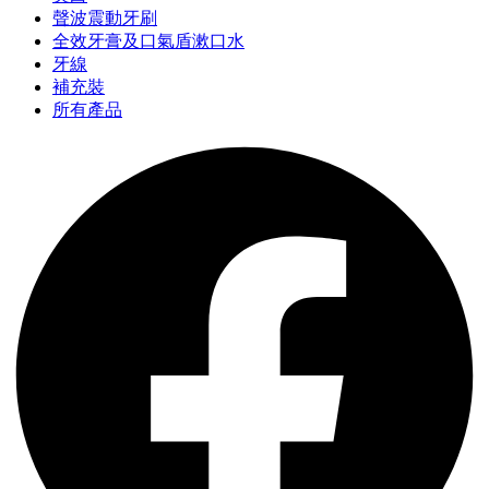
聲波震動牙刷
全效牙膏及口氣盾漱口水
牙線
補充裝
所有產品