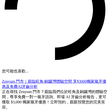
您可能也喜歡...
Zenyum 門市｜親臨旺角/銅鑼灣體驗空間 享$3000獨家箍牙優
惠及免費AI牙齒分析
正在尋找 Zenyum 門市？親臨我們位於旺角及銅鑼灣的體驗空
間，尊享免費一對一箍牙諮詢、即場 AI 牙齒分析報告，更可
獲取 $3,000 獨家箍牙優惠！立即預約，親眼預覽您的完美笑
容。