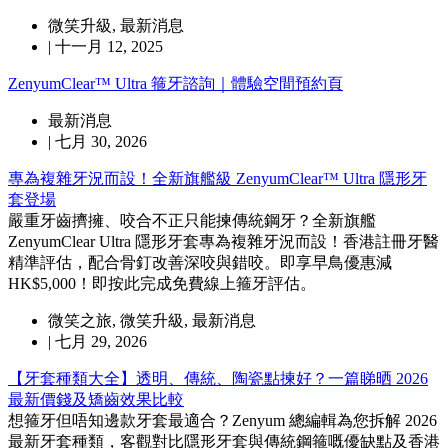
微笑升級
,
最新消息
|
十一月 12, 2025
ZenyumClear™ Ultra 箍牙諮詢｜體驗空間預約頁
最新消息
|
七月 30, 2026
專為複雜牙況而設！全新旗艦級 ZenyumClear™ Ultra 隱形牙
套登場
嚴重牙齒擠擁、咬合不正只能揀傳統鋼牙？全新旗艦
ZenyumClear Ultra 隱形牙套專為複雜牙況而設！香港註冊牙醫
精準評估，配合骨釘改善深咬與錯咬。即享早鳥優惠減
HK$5,000！即按此完成免費線上箍牙評估。
微笑之旅
,
微笑升級
,
最新消息
|
七月 29, 2026
【牙套種類大全】透明、傳統、陶瓷點揀好？一篇睇晒 2026
最新價錢及矯齒效果比較
想箍牙但唔知邊款牙套最適合？Zenyum 總編輯為您拆解 2026
最新牙套種類，客觀對比隱形牙套與傳統鋼箍嘅優缺點及香港