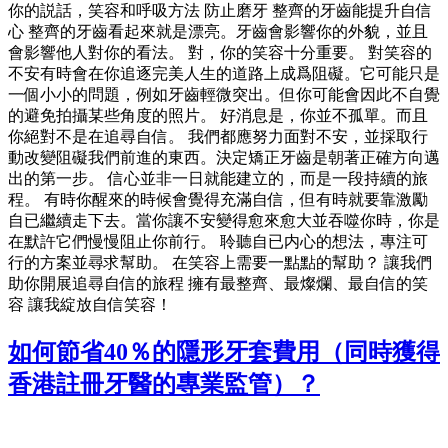
你的説話，笑容和呼吸方法 防止磨牙 整齊的牙齒能提升自信
心 整齊的牙齒看起來就是漂亮。牙齒會影響你的外貌，並且
會影響他人對你的看法。 對，你的笑容十分重要。 對笑容的
不安有時會在你追逐完美人生的道路上成爲阻礙。它可能只是
一個小小的問題，例如牙齒輕微突出。但你可能會因此不自覺
的避免拍攝某些角度的照片。 好消息是，你並不孤單。而且
你絕對不是在追尋自信。 我們都應努力面對不安，並採取行
動改變阻礙我們前進的東西。決定矯正牙齒是朝著正確方向邁
出的第一步。 信心並非一日就能建立的，而是一段持續的旅
程。 有時你醒來的時候會覺得充滿自信，但有時就要靠激勵
自已繼續走下去。當你讓不安變得愈來愈大並吞噬你時，你是
在默許它們慢慢阻止你前行。 聆聽自已内心的想法，專注可
行的方案並尋求幫助。 在笑容上需要一點點的幫助？ 讓我們
助你開展追尋自信的旅程 擁有最整齊、最燦爛、最自信的笑
容 讓我綻放自信笑容！
如何節省40％的隱形牙套費用（同時獲得
香港註冊牙醫的專業監管）？