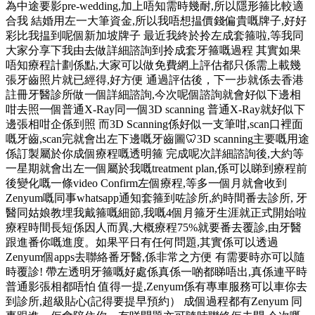
為中途要影pre-wedding,加上唔知需時幾耐,所以隱形箍比較適
合我 結婚用左一大筆資金,所以我唔想揾價錢偏貴嘅牌子,好好
彩比我揾到呢個新加坡牌子 最近我終於拎左成套箍啦,等我同
大家分享下我由去做詳細諮詢到拎成套牙箍嘅過程 其實如果
唔知療程計劃係點,大家可以做免費網上評估都只係需上載幾
張牙齒照片就已經得,好方便 通過評估後，下一步就係去香港
註冊牙醫診所做一個詳細諮詢,今次呢個諮詢就會好似下邊相
咁去照一個普通X-Ray同一個3D scanning 普通X-Ray就好似下
邊張相咁企係到照 而3D Scanning係好似一支筆咁,scan口裡面
嘅牙齒,scan完就會出左下邊嘅牙齒圖🦷3D scanning主要嘅用途
係訂製屬於你成個療程嘅透明箍 完成呢次詳細諮詢後,大約等
一星期就會出左一個屬於我嘅treatment plan,係可以睇到療程前
後變化嘅一條video Confirm左個療程,等多一個月就會收到
Zenyum嘅同事whatsapp通知套箍到咗診所,約時間番去診所, 牙
醫同姑娘教埋我戴箍嘅細節,我嘅4個月箍牙生涯就正式開始啦
療程時間長短係因人而異,大概療程75%就要番去覆診,由牙醫
跟進番你嘅進度。如果平日有任何問題,其實係可以透過
Zenyum個apps去聯絡番牙醫,係非常之方便 有需要時亦可以隨
時覆診! 帶左透明牙箍嘅好處係真係一啲都睇唔出,真係連平時
普通影張相都唔怕 值得一提,Zenyum係有專車服務可以車你去
到診所,超級貼心️(記得要提早預約） 成個過程都有Zenyum 同