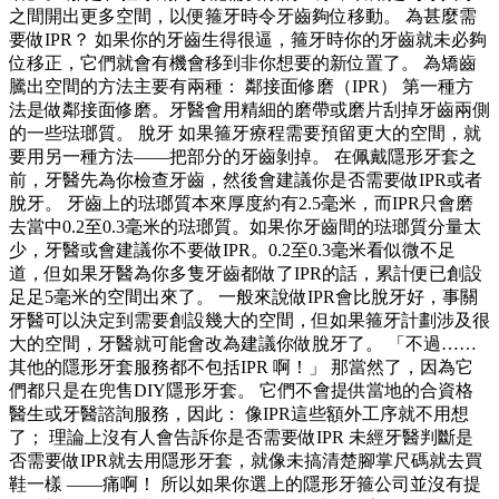
之間開出更多空間，以便箍牙時令牙齒夠位移動。 為甚麼需
要做IPR？ 如果你的牙齒生得很逼，箍牙時你的牙齒就未必夠
位移正，它們就會有機會移到非你想要的新位置了。 為矯齒
騰出空間的方法主要有兩種： 鄰接面修磨（IPR） 第一種方
法是做鄰接面修磨。牙醫會用精細的磨帶或磨片刮掉牙齒兩側
的一些琺瑯質。 脫牙 如果箍牙療程需要預留更大的空間，就
要用另一種方法——把部分的牙齒剝掉。 在佩戴隱形牙套之
前，牙醫先為你檢查牙齒，然後會建議你是否需要做IPR或者
脫牙。 牙齒上的琺瑯質本來厚度約有2.5毫米，而IPR只會磨
去當中0.2至0.3毫米的琺瑯質。如果你牙齒間的琺瑯質分量太
少，牙醫或會建議你不要做IPR。0.2至0.3毫米看似微不足
道，但如果牙醫為你多隻牙齒都做了IPR的話，累計便已創設
足足5毫米的空間出來了。 一般來說做IPR會比脫牙好，事關
牙醫可以決定到需要創設幾大的空間，但如果箍牙計劃涉及很
大的空間，牙醫就可能會改為建議你做脫牙了。 「不過……
其他的隱形牙套服務都不包括IPR 啊！」 那當然了，因為它
們都只是在兜售DIY隱形牙套。 它們不會提供當地的合資格
醫生或牙醫諮詢服務，因此： 像IPR這些額外工序就不用想
了； 理論上沒有人會告訴你是否需要做IPR 未經牙醫判斷是
否需要做IPR就去用隱形牙套，就像未搞清楚腳掌尺碼就去買
鞋一樣 ——痛啊！ 所以如果你選上的隱形牙箍公司並沒有提