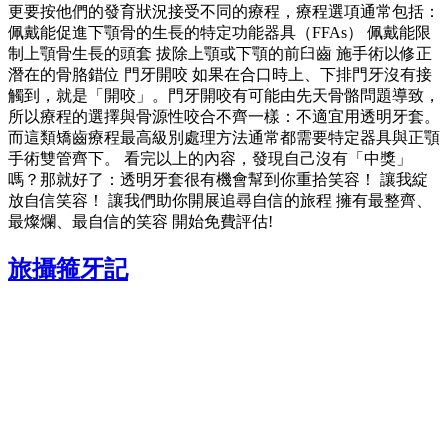
更要按他們的發育狀況接受不同的療程，療程選項通常包括：
佩戴能促進下顎骨的生長的特定功能器具（FFAs） 佩戴能限
制上顎骨生長的頭套 拔除上顎或下顎的前臼齒 施手術以修正
潛在的骨胳錯位 門牙開咬 如果在合口時上、下排門牙沒有接
觸到，就是「開咬」。門牙開咬有可能由先天骨骼問題導致，
所以療程的選擇與骨源性咬合不齊一樣：不適宜用透明牙套。
而這類矯齒療程最高級別處理方法通常都需要特定器具與正顎
手術雙管齊下。 看完以上的內容，發現自己沒有「中獎」
嗎？那就好了：透明牙套很有機會幫到你重拾笑容！ 讓我綻
放自信笑容！ 讓我們助你開展追尋自信的旅程 擁有最整齊、
最燦爛、最自信的笑容 開始免費評估!
旅攝箍牙記