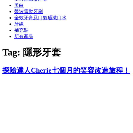
美白
聲波震動牙刷
全效牙膏及口氣盾漱口水
牙線
補充裝
所有產品
Tag:
隱形牙套
探險達人Cherie七個月的笑容改造旅程！