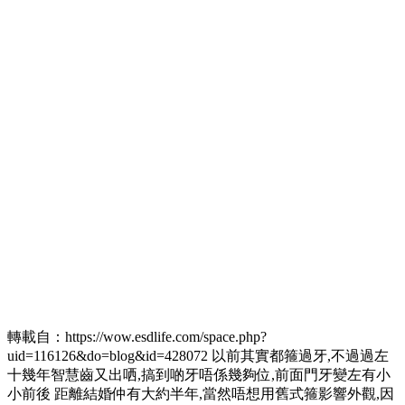
轉載自：https://wow.esdlife.com/space.php?
uid=116126&do=blog&id=428072 以前其實都箍過牙,不過過左
十幾年智慧齒又出哂,搞到啲牙唔係幾夠位,前面門牙變左有小
小前後 距離結婚仲有大約半年,當然唔想用舊式箍影響外觀,因