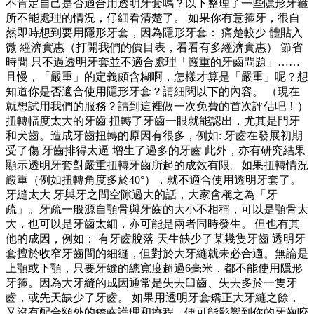
不肯定自己是否適合用透明牙套嗎？以下整理了一些隱形牙箍
所不能處理的情況，仔細看清楚了。 如果你有意箍牙，很自
然即時想到要用隱形牙套，因為隱形牙套： 痛楚較少 體貼入
微 經濟實惠（打開我們的價目表，看看有多經濟實惠） 節省
時間 只不過透明牙套並不適合處理「嚴重的牙齒問題」……
且慢，「嚴重」的定義頗含糊啊，怎樣才算是「嚴重」呢？想
知道你是否適合使用隱形牙套？請細閱以下的內容。 （現在
就想試用我們的服務？請到這裡做一次免費的首次評估吧！）
扭轉幅度太大的牙齒 扭轉了牙齒一眼就能認出，尤其是門牙
和犬齒。造成牙齒扭轉的原因有很多，例如: 牙齒在發展初期
受了傷 牙齒排得太逼 增生了過多的牙齒 此外，亦有研究結果
顯示透明牙套對嚴重扭轉牙齒所起的成效有限。如果扭轉情況
嚴重（例如扭轉角度多於40°），就不適合使用透明牙套了。
牙縫太大 牙與牙之間空隙過大的話，大家會稱之為「牙
疏」。牙疏一般源自顎骨與牙齒的大小不相稱，可以是顎骨太
大，也可以是牙齒太細，亦可能是兩者同時發生。 但也有其
他的成因，例如： 有牙齒脫落 天生缺少了某幾隻牙齒 透明牙
套擅於收窄牙齒間的細縫，但對於大牙縫就未必合適。無論是
上顎或下顎，只要牙縫的總寬度超過6毫米，都不能使用隱形
牙箍。因為大牙縫的成因通常是失去臼齒、失去多於一隻牙
齒，或先天缺少了牙齒。 如果用透明牙套矯正大牙縫之餘，
又沒有配合額外的矯齒護理和療程，便可能影響到你的牙齒咬