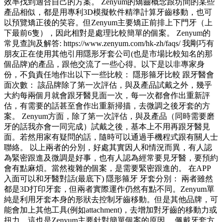
效率找到適合自己的方案。 Zenyum的矯齒概念跟坊間的某些
產品相似，都是用專利3D模擬軟件精準計算牙齒移動，也可
以預覽矯正後的笑容。但Zenyum主要矯正前排上下門牙（上
下最前6隻），因此相對是處理比較簡單的個案。 Zenyum的
常見查詢及解答: https://www.zenyum.com/hk-zh/faqs/ 我剛巧有
朋友正在使用其他引用隱形牙套公司(也是市場比較知名的那
個品牌)的產品，跟他交流了一些心得。以下是以非專家身
份，不負責任地作出以下一些比較： 隱形箍牙比較 跟牙醫會
面次數： 該品牌除了第一次評估，與及產品試戴之外，幾乎
大約每兩個月就會跟牙醫見面一次，每一次都會作出重新評
估，有需要的話甚至會作出重新掃描，去微調之後牙套的方
案。 Zenyum方面，除了第一次評估，與及產品（同時需要磨
牙的話我亦會一同完成）試戴之後，基本上不用再跟牙醫見
面。若然用家有疑問的話，隨時可以通過手機程式跟有關人士
聯絡。 以上兩者的分別，好處其實因人和情況而異，有人認
為緊密跟進及微調是好事，也有人認為經常要見牙醫，要預約
會有點麻煩。當然複雜的個案，是需要緊密跟進的。 在APP
入面可以和牙醫對話(最底下) 隱形箍牙 牙套分別： 兩者雖然
都是3D打印牙套，但兩者實際運作仍然有點不同。Zenyum單
純是利用牙套本身的形狀去控制牙齒移動。但是其他品牌，可
能會加上其他工具(例如attachment)，去增加對牙齒的移動力或
扭力。這也是Zenyum主要針對簡單個案的原因。 佩戴牙套方