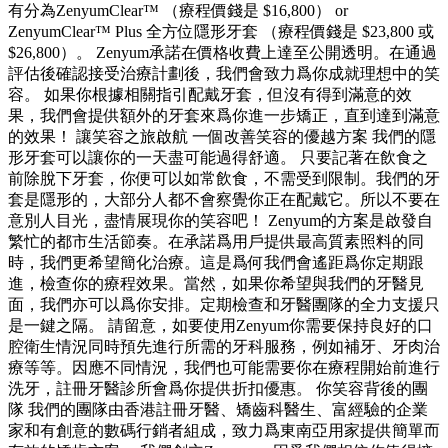
有分為ZenyumClear™ （療程價錢是 $16,800） or
ZenyumClear™ Plus 全方位隱形牙套 （療程價錢是 $23,800 或
$26,800）。 Zenyum承諾在價格收費上達至公開透明。在通過
評估後確認接受治療計劃後，我們會致力爲你成就理想中的笑
容。 如果你根據相關指引配戴牙套，但沒有得到滿意的效
果，我們會提供額外的牙套來爲你進一步矯正，直到達到滿意
的效果！ 讓笑容之旅啟航 一個改善笑容的優越方案 我們的隱
形牙套可以讓你的一天盡可能過得舒適。 只要記著在飲食之
前除脫下牙套，你便可以如常飲食，不需受到限制。我們的牙
套是隱形的，大部分人都不會察覺你正在配戴它。所以不要在
意別人目光，盡情展現你的笑容吧！ Zenyum的方案是啟發自
繁忙的都市生活節奏。在承諾爲用戶提供最高質素照料的同
時，我們更希望簡化治療。這是爲何我們會遙距爲你定期跟
進，檢查你的療程效果。當然，如果你希望與我們的牙醫見
面，我們亦可以爲你安排。定期檢查和牙醫團隊的全力支援只
是一鍵之隔。 請留意，如要使用Zenyum你需要保持良好的口
腔衛生情況同時預先進行所需的牙科服務，例如補牙、牙肉治
療等等。因應不同情況，我們也可能需要你在療程開始前進行
洗牙，註冊牙醫診所會爲你提供折扣優惠。 你笑容背後的團
隊 我們的團隊由香港註冊牙醫、矯齒科醫生、富經驗的企業
家和有創意的數碼行銷者組成，致力爲東南亞用家提供簡單而