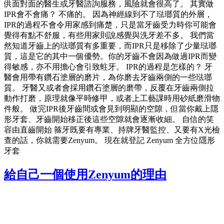
供面對面的醫生或牙醫諮詢服務，風險就會很高了。 其實做
IPR會不會痛？ 不痛的。 因為神經線到不了琺瑯質的外層，
IPR的過程不會令用家感到痛楚，只是當牙齒受力時你可能會
覺得有點不舒服，有些用家則說感覺與洗牙差不多。 我們當
然知道牙齒上的琺瑯質有多重要，而IPR只是移除了少量琺瑯
質，這是它的其中一個優勢。你的牙齒不會因為做過IPR而變
得敏感，亦不用擔心會引致蛀牙。 IPR的過程是怎樣的？ 牙
醫會用帶有鑽石塗層的磨片，為你磨去牙齒兩側的一些琺瑯
質。 牙醫又或者會採用鑽石塗層的磨帶，反覆在牙齒兩側拉
動作打磨，原理就像平時修甲，或者上工藝課時用砂紙磨滑物
件般。 做完IPR後牙齒間或會見到明顯的空隙，但當你戴上隱
形牙套、牙齒開始移正後這些空隙就會逐漸收細。 自信的笑
容由直齒開始 箍牙既要有專業、持牌牙醫監控、又要有X光檢
查的話，你就需要Zenyum。 現在就登記 Zenyum 全方位隱形
牙套
給自己一個使用Zenyum的理由