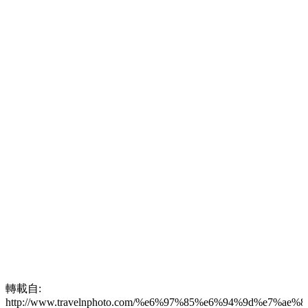
轉載自:
http://www.travelnphoto.com/%e6%97%85%e6%94%9d%e7%ae