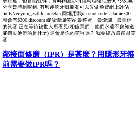
事跟進，佢會陪住你，有咩問題亦可隨時聯絡佢去問 今次嘅
分享暫時到呢到, 有興趣箍牙嘅朋友可以先做免費網上評估!
bit.ly/zenyum_esdlifejamielau 同埋用我dicount code：Jamie300
就會有$300 discount 綻放燦爛笑容 最整齊、最燦爛、最自信
的笑容 正在等待被世人所看見(相信我們，他們永遠不會知道
能撼動他們的是什麼) 這會是你的笑容嗎？ 我要綻放最耀眼笑
容
鄰接面修磨（IPR）是甚麼？用隱形牙箍
前需要做IPR嗎？