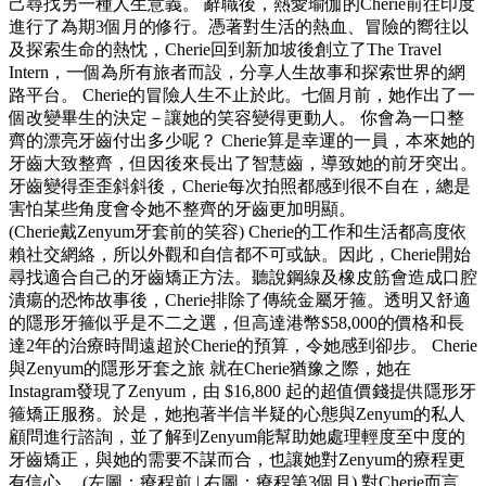
己尋找另一種人生意義。 辭職後，熱愛瑜伽的Cherie前往印度
進行了為期3個月的修行。憑著對生活的熱血、冒險的嚮往以
及探索生命的熱忱，Cherie回到新加坡後創立了The Travel
Intern，一個為所有旅者而設，分享人生故事和探索世界的網
路平台。 Cherie的冒險人生不止於此。七個月前，她作出了一
個改變畢生的決定－讓她的笑容變得更動人。 你會為一口整
齊的漂亮牙齒付出多少呢？ Cherie算是幸運的一員，本來她的
牙齒大致整齊，但因後來長出了智慧齒，導致她的前牙突出。
牙齒變得歪歪斜斜後，Cherie每次拍照都感到很不自在，總是
害怕某些角度會令她不整齊的牙齒更加明顯。
(Cherie戴Zenyum牙套前的笑容) Cherie的工作和生活都高度依
賴社交網絡，所以外觀和自信都不可或缺。因此，Cherie開始
尋找適合自己的牙齒矯正方法。聽說鋼線及橡皮筋會造成口腔
潰瘍的恐怖故事後，Cherie排除了傳統金屬牙箍。透明又舒適
的隱形牙箍似乎是不二之選，但高達港幣$58,000的價格和長
達2年的治療時間遠超於Cherie的預算，令她感到卻步。 Cherie
與Zenyum的隱形牙套之旅 就在Cherie猶豫之際，她在
Instagram發現了Zenyum，由 $16,800 起的超值價錢提供隱形牙
箍矯正服務。於是，她抱著半信半疑的心態與Zenyum的私人
顧問進行諮詢，並了解到Zenyum能幫助她處理輕度至中度的
牙齒矯正，與她的需要不謀而合，也讓她對Zenyum的療程更
有信心。 (左圖：療程前 | 右圖：療程第3個月) 對Cherie而言，