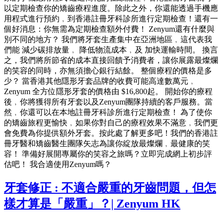
以定期檢查你的矯齒療程進度。除此之外，你還能透過手機應
用程式進行預約﹐到香港註冊牙科診所進行定期檢查！還有一
個好消息：你無需為定期檢查額外付費！ Zenyum還有什麼與
別不同的地方？ 我們將牙套生產集中在亞洲地區﹐這代表我
們能 減少碳排放量﹐ 降低物流成本﹐及 加快運輸時間。 換言
之，我們將所節省的成本直接回饋予消費者，讓你展露最燦爛
的笑容的同時，亦無須擔心銀行結餘。 整個療程的價格是多
少？ 當香港其他隱形牙套品牌的收費可能高達數萬元﹐
Zenyum 全方位隱形牙套的價格由 $16,800起。 開始你的療程
後﹐你將獲得所有牙套以及Zenyum團隊持續的客戶服務。當
然﹐你還可以在本地註冊牙科診所進行定期檢查！ 為了使你
的矯齒旅程更愉快﹐如果你對自己的療程效果不滿意﹐我們更
會免費為你提供額外牙套。按此處了解更多吧！我們的香港註
冊牙醫和矯齒醫生團隊矢志為讓你綻放最燦爛﹐最健康的笑
容！ 準備好展開專屬你的笑容之旅嗎？立即完成網上初步評
估吧！ 我合適使用Zenyum嗎？
牙套修正 : 不適合嚴重的牙齒問題，但怎
樣才算是「嚴重」？| Zenyum HK