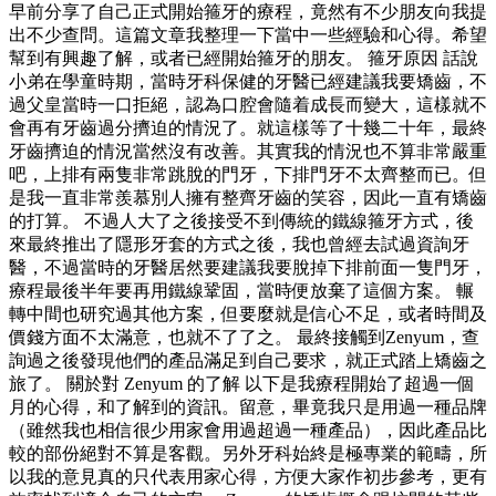
早前分享了自己正式開始箍牙的療程，竟然有不少朋友向我提
出不少查問。這篇文章我整理一下當中一些經驗和心得。希望
幫到有興趣了解，或者已經開始箍牙的朋友。 箍牙原因 話說
小弟在學童時期，當時牙科保健的牙醫已經建議我要矯齒，不
過父皇當時一口拒絕，認為口腔會隨着成長而變大，這樣就不
會再有牙齒過分擠迫的情況了。就這樣等了十幾二十年，最終
牙齒擠迫的情況當然沒有改善。其實我的情況也不算非常嚴重
吧，上排有兩隻非常跳脫的門牙，下排門牙不太齊整而已。但
是我一直非常羨慕別人擁有整齊牙齒的笑容，因此一直有矯齒
的打算。 不過人大了之後接受不到傳統的鐵線箍牙方式，後
來最終推出了隱形牙套的方式之後，我也曾經去試過資詢牙
醫，不過當時的牙醫居然要建議我要脫掉下排前面一隻門牙，
療程最後半年要再用鐵線鞏固，當時便放棄了這個方案。 輾
轉中間也研究過其他方案，但要麼就是信心不足，或者時間及
價錢方面不太滿意，也就不了了之。 最終接觸到Zenyum，查
詢過之後發現他們的產品滿足到自己要求，就正式踏上矯齒之
旅了。 關於對 Zenyum 的了解 以下是我療程開始了超過一個
月的心得，和了解到的資訊。留意，畢竟我只是用過一種品牌
（雖然我也相信很少用家會用過超過一種產品），因此產品比
較的部份絕對不算是客觀。另外牙科始終是極專業的範疇，所
以我的意見真的只代表用家心得，方便大家作初步參考，更有