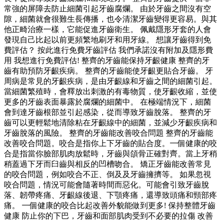
常強的屏障去防止細菌引起牙齒腐爛。 由於牙齒之間沒有空
隙，細菌就會很難生長傳播，也令清潔牙齒變得更容易。與其
他正畸治療一樣，它能促進牙齒衛生。 佩戴隱形牙套的人會
發現自己比起以前更頻繁地刷牙和用牙線。 想讓牙齒得到免
費評估？ 按此進行免費牙齒評估 我們承諾沒有附加及隱形費
用 我想進行免費評估! 整齊的牙齒能保持牙齦健康 整齊的牙
齒有助預防牙齦疾病。 整齊的牙齒能使牙齦更貼合牙齒。 牙
周病是常見的牙齦疾病，是由牙齦線和牙齒之間的細菌引起。
當細菌繁殖時，會釋放出刺激的有毒物質，使牙齦收縮，並使
更多的牙齒表面暴露於腐爛的細菌中。 在極端情況下，細菌
會到達牙齒根部並引起感染，從而導致牙齒脫落。 整齊的牙
齒可以更輕鬆地清除粘在牙齦線中的細菌，並減少牙齦疾病和
牙齒脫落的風險。 整齊的牙齒能改善咬合問題 整齊的牙齒能
改善咬合問題。咬合是指你上下牙齒的貼合度。一個健康的咬
合是指當你臉部肌肉放鬆時，牙齒與頜骨正確對齊。當上牙稍
稍蓋過下牙而臼齒與相反的凹槽吻合。 矯正牙齒能改善常見
的咬合問題，例如咬合不正、倒及及牙齒擁擠等。 如果忽視
咬合問題，情況可能會隨著時間而惡化。可能會引致牙齒脫
落、韌帶疼痛、牙齦線後退、下顎疼痛，還導致頭痛和頸部疼
痛。 一個健康的咬合比起改善外貌能做到更多! 保持整體牙齒
健康 防止你的下巴，牙齒和面部肌肉受到不必要的拉傷 改善