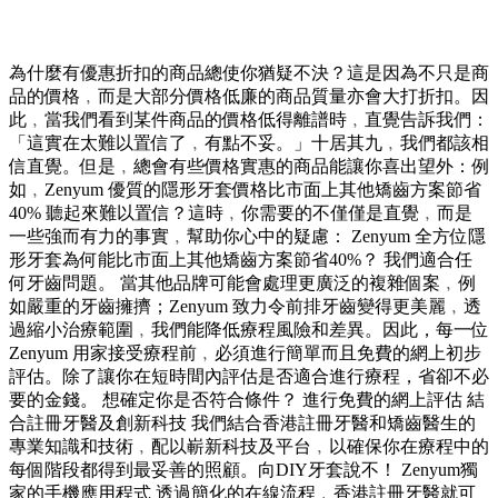
為什麼有優惠折扣的商品總使你猶疑不決？這是因為不只是商
品的價格﹐而是大部分價格低廉的商品質量亦會大打折扣。因
此﹐當我們看到某件商品的價格低得離譜時﹐直覺告訴我們：
「這實在太難以置信了﹐有點不妥。」十居其九﹐我們都該相
信直覺。但是﹐總會有些價格實惠的商品能讓你喜出望外：例
如﹐Zenyum 優質的隱形牙套價格比市面上其他矯齒方案節省
40% 聽起來難以置信？這時﹐你需要的不僅僅是直覺﹐而是
一些強而有力的事實﹐幫助你心中的疑慮： Zenyum 全方位隱
形牙套為何能比市面上其他矯齒方案節省40%？ 我們適合任
何牙齒問題。 當其他品牌可能會處理更廣泛的複雜個案﹐例
如嚴重的牙齒擁擠；Zenyum 致力令前排牙齒變得更美麗﹐透
過縮小治療範圍﹐我們能降低療程風險和差異。因此，每一位
Zenyum 用家接受療程前﹐必須進行簡單而且免費的網上初步
評估。除了讓你在短時間內評估是否適合進行療程，省卻不必
要的金錢。 想確定你是否符合條件？ 進行免費的網上評估 結
合註冊牙醫及創新科技 我們結合香港註冊牙醫和矯齒醫生的
專業知識和技術﹐配以嶄新科技及平台﹐以確保你在療程中的
每個階段都得到最妥善的照顧。向DIY牙套說不！ Zenyum獨
家的手機應用程式 透過簡化的在線流程﹐香港註冊牙醫就可