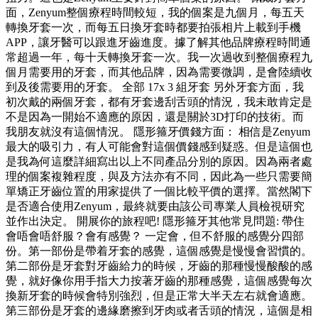
面，Zenyum整個療程時間較短，我的個案是九個月，每五天
轉換牙套一次，而每五日換牙套時都要拍張相片上載到手機
APP，讓牙醫可以跟進牙齒進度。據了解其他品牌療程時間通
常超過一年，每十天轉換牙套一次。我一次過收到整個療程九
個月需要用的牙套，而其他品牌，因為需要微調，是會陸續收
到及後需要用的牙套。 全部 17x 3 組牙套 另外牙套方面，我
初次戴的兩個牙套，都有牙套邊刮舌頭的情況，我未敢肯定是
不是因為一開始不適應的原因，還是關於3D打印的技術。而
我朋友就沒有這個情況。 隱形箍牙價錢方面： 相信是Zenyum
最大的吸引力，有人可能會對這個價錢感到疑惑。但是這個也
是我為何這麼詳細寫出以上不同產品分別的原因。因為兩者處
理的個案複雜程度，與及方法亦有不同，因此為一些只需要簡
單矯正牙齒位置的用家提供了一個比較平價的選擇。當然閣下
是否適合使用Zenyum，最終就要由該公司專業人員檢視研究
並作出決定。 開展你的旅程吧! 隱形箍牙其他常見問題: 帶住
會唔會唔舒服？會有感覺？ 一定會，但不舒服的感覺分四部
份。第一部份是帶着牙套的感覺，這個感覺是慢慢會習慣的。
第二部份是牙套對牙齒給力的時候，牙齒的那種慢慢酸酸的感
覺，就好像你用手指大力按著牙齒的那種感覺，這個感覺每次
換新牙套的時候會特別強烈，但是正常大半天左右就會適應。
第三部份是牙套的邊緣磨擦到牙肉或者舌頭的情況，這個是相