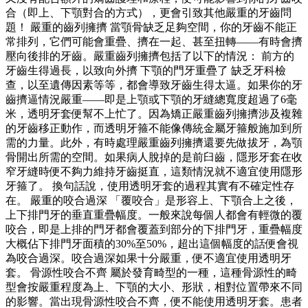
合（即上、下顎對合的方式），更會引致其他嚴重的牙齒問
題！ 嚴重的齒列擁擠 當顎骨缺乏足夠空間，你的牙齒不能正
常排列，它們可能會重疊、擠在一起、甚至扭轉——有時會擠
壓向後排的牙齒。嚴重齒列擁擠包括了以下的情況： 前方的
牙齒生得過長，以致向外擠 下顎的門牙重疊了 缺乏牙科檢
查，以至遺傳因素等等，都會導致牙齒生得太逼。如果你的牙
齒擠逼情況嚴重——即是上顎或下顎的牙縫總寬度超過了6毫
米，透明牙套便幫不上忙了。因為矯正嚴重齒列擁擠涉及複雜
的牙齒移正動作，而透明牙箍不能像傳統金屬牙箍般施加到所
需的力量。此外，有時處理嚴重齒列擁擠還要先做拔牙，為顎
骨開出所需的空間。如果病人脫掉的是前臼齒，隱形牙套在收
窄牙縫時便不夠力維持牙齒挺直，這類情況就不適宜使用隱形
牙箍了。 換句話說，使用透明牙套的過程其實有不確定性存
在。 嚴重的咬合過深 「覆咬合」是形容上、下顎合上之後，
上下排門牙的垂直重疊幅度。一般來說每個人都會有輕微的覆
咬合，即是上排的門牙都會覆蓋到部分的下排門牙，重疊幅度
大概佔下排門牙面積的30%至50%，超出這個幅度的話便會視
為咬合過深。咬合過深如果十分嚴重，便不適宜使用透明牙
套。 骨源性咬合不齊 屬於發育畸型的一種，這種骨源性的畸
型會按嚴重程度為上、下顎的大小、形狀，相對位置帶來不同
的影響。當出現骨源性咬合不齊，便不能使用透明牙套。患者