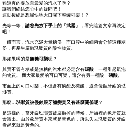
難道真的要放棄最愛的汽水了嗎？
讓我們終結您心中的疑問吧！
運動後總是想暢快地大口喝下整罐可樂！？
先等一等，
請您先放下手上的「武器」
，看完這篇文章再決定
吧！
一般而言，汽水充滿大量糖份，而口腔中的細菌會分解這種糖
份，再產生腐蝕琺瑯質的酸性物質。
那如果喝的是
無糖可樂
呢？
其實不管有糖或是無糖的汽水都必定含有
碳酸
，一種引起氣泡
的物質。 而大家最愛的可口可樂，還含有另一種酸 –
磷酸
。
市面上的可口可樂，不但含有磷酸及碳酸，還會侵蝕牙齒的琺
瑯質。
那麼…
琺瑯質被侵蝕跟牙齒變黃又有甚麼關係呢
？
是這樣的，當牙齒琺瑯質被腐蝕掉的時候，牙齒裡的象牙質就
會露出。由於象牙質本來就是黃色的，所以失去琺瑯質的牙齒
看起來就是黃色的。