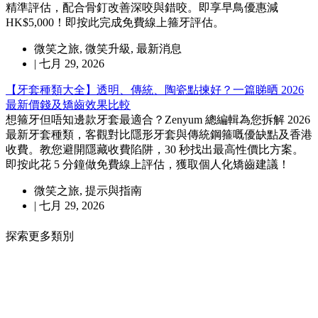
精準評估，配合骨釘改善深咬與錯咬。即享早鳥優惠減
HK$5,000！即按此完成免費線上箍牙評估。
微笑之旅
,
微笑升級
,
最新消息
|
七月 29, 2026
【牙套種類大全】透明、傳統、陶瓷點揀好？一篇睇晒 2026
最新價錢及矯齒效果比較
想箍牙但唔知邊款牙套最適合？Zenyum 總編輯為您拆解 2026
最新牙套種類，客觀對比隱形牙套與傳統鋼箍嘅優缺點及香港
收費。教您避開隱藏收費陷阱，30 秒找出最高性價比方案。
即按此花 5 分鐘做免費線上評估，獲取個人化矯齒建議！
微笑之旅
,
提示與指南
|
七月 29, 2026
探索更多類別