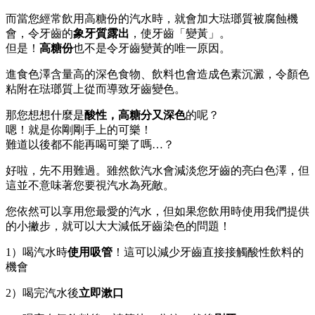
而當您經常飲用高糖份的汽水時，就會加大琺瑯質被腐蝕機
會，令牙齒的
象牙質露出
，使牙齒「變黃」。
但是！
高糖份
也不是令牙齒變黃的唯一原因。
進食色澤含量高的深色食物、飲料也會造成色素沉澱，令顏色
粘附在琺瑯質上從而導致牙齒變色。
那您想想什麼是
酸性，高糖分又深色
的呢？
嗯！就是你剛剛手上的可樂！
難道以後都不能再喝可樂了嗎…？
好啦，先不用難過。雖然飲汽水會減淡您牙齒的亮白色澤，但
這並不意味著您要視汽水為死敵。
您依然可以享用您最愛的汽水，但如果您飲用時使用我們提供
的小撇步，就可以大大減低牙齒染色的問題！
1）喝汽水時
使用吸管
！這可以減少牙齒直接接觸酸性飲料的
機會
2）喝完汽水後
立即漱口