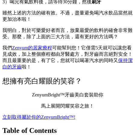
3）喝完有氣飲料後，請等待30分鐘，然後
刷牙
雖然上述的方法的確有效。不過，盡量避免喝汽水飲品當然就
更加治本啦！
我明白，對於可樂愛好者而言，放棄最愛的飲料的確會非常難
受。那麼，除了上面的三大方法，還有更好的方法嗎？
我們
Zenyum的居家療程
可能幫到您！它僅需5天就可以讓您看
見成效，加上整個療程都由牙醫處方，對牙齒而言絕對安全！
而且最重要的是，有了它，您就可以喝著汽水的同時又
保持潔
白的牙齒
啦！
想擁有亮白耀眼的笑容？
ZenyumBright™牙齒美白套裝助你
馬上展開閃耀笑容之旅！
立刻取得屬於你的ZenyumBright™!
Table of Contents