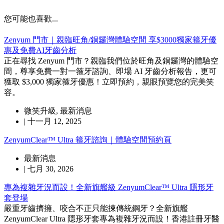
您可能也喜歡...
Zenyum 門市｜親臨旺角/銅鑼灣體驗空間 享$3000獨家箍牙優
惠及免費AI牙齒分析
正在尋找 Zenyum 門市？親臨我們位於旺角及銅鑼灣的體驗空
間，尊享免費一對一箍牙諮詢、即場 AI 牙齒分析報告，更可
獲取 $3,000 獨家箍牙優惠！立即預約，親眼預覽您的完美笑
容。
微笑升級
,
最新消息
|
十一月 12, 2025
ZenyumClear™ Ultra 箍牙諮詢｜體驗空間預約頁
最新消息
|
七月 30, 2026
專為複雜牙況而設！全新旗艦級 ZenyumClear™ Ultra 隱形牙
套登場
嚴重牙齒擠擁、咬合不正只能揀傳統鋼牙？全新旗艦
ZenyumClear Ultra 隱形牙套專為複雜牙況而設！香港註冊牙醫